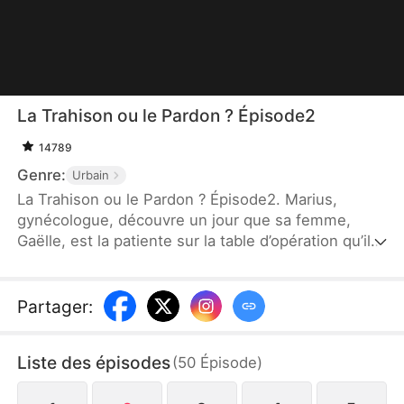
La Trahison ou le Pardon ? Épisode2
14789
Genre:
Urbain
La Trahison ou le Pardon ? Épisode2. Marius,
gynécologue, découvre un jour que sa femme,
Gaëlle, est la patiente sur la table d’opération qu’il
est chargé de traiter. Il apprend qu’elle l’a trahi avec
un autre homme. Dévasté, il lui demande le divorce
et elle accepte, choisissant de vivre avec son
Partager
:
amant. Cependant, elle découvre trop tard que ce
dernier ne s’intéresse qu’à son argent. Gaëlle perd
Liste des épisodes
(
50
Épisode
)
sa fortune, cause la mort de son père et sombre
dans le remords. Marius retrouve enfin son