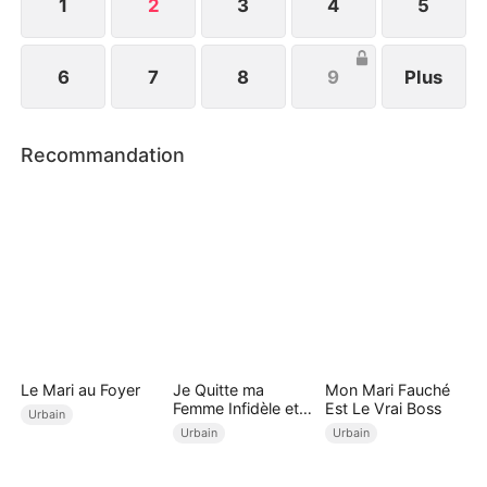
bonheur.
1
2
3
4
5
6
7
8
9
Plus
Recommandation
Le Mari au Foyer
Je Quitte ma
Mon Mari Fauché
Femme Infidèle et
Est Le Vrai Boss
Urbain
Deviens Milliardaire
Urbain
Urbain