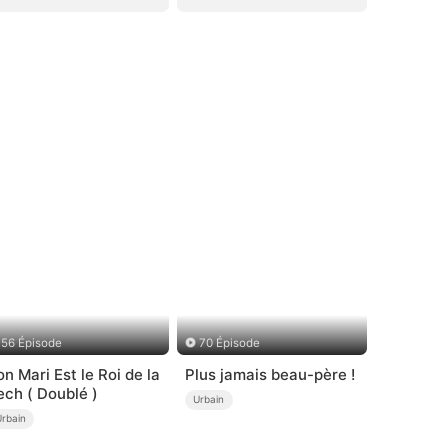
56 Épisode
70 Épisode
on Mari Est le Roi de la
Plus jamais beau-père !
ech ( Doublé )
Urbain
Urbain