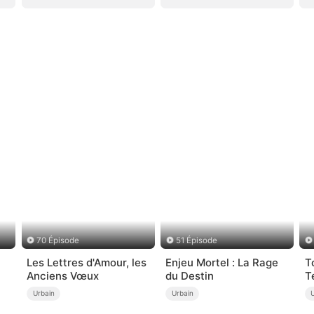
70 Épisode
51 Épisode
Les Lettres d'Amour, les
Enjeu Mortel : La Rage
T
Anciens Vœux
du Destin
T
Urbain
Urbain