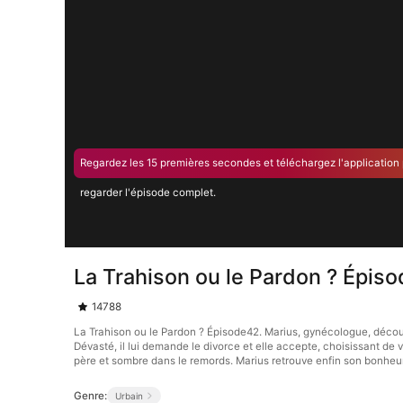
Regardez les 15 premières secondes et téléchargez l'application
regarder l'épisode complet.
La Trahison ou le Pardon ? Épis
14788
La Trahison ou le Pardon ? Épisode42. Marius, gynécologue, découvre
Dévasté, il lui demande le divorce et elle accepte, choisissant de
père et sombre dans le remords. Marius retrouve enfin son bonheur
Genre:
Urbain