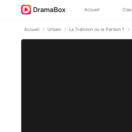
Accueil
Clas
Accueil
Urbain
La Trahison ou le Pardon ?