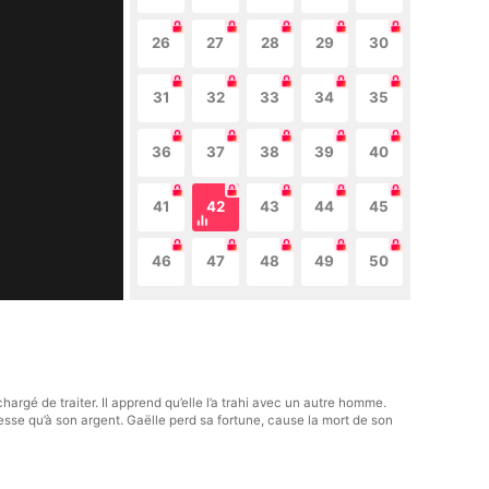
26
27
28
29
30
31
32
33
34
35
36
37
38
39
40
41
42
43
44
45
46
47
48
49
50
argé de traiter. Il apprend qu’elle l’a trahi avec un autre homme.
esse qu’à son argent. Gaëlle perd sa fortune, cause la mort de son