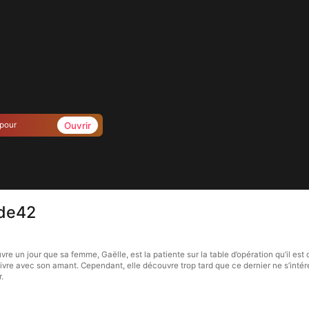
Ouvrir
 pour
ode42
 un jour que sa femme, Gaëlle, est la patiente sur la table d’opération qu’il est ch
 vivre avec son amant. Cependant, elle découvre trop tard que ce dernier ne s’intér
.