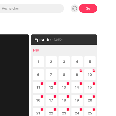
Se
connecter
Épisode
(
42
/
50
)
1-50
1
2
3
4
5
6
7
8
9
10
11
12
13
14
15
16
17
18
19
20
21
22
23
24
25