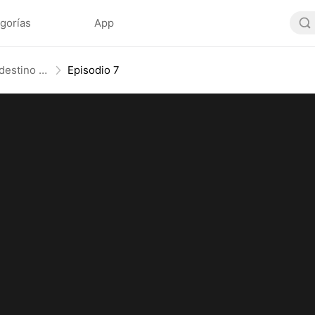
gorías
App
No lo provoques, él controla el destino (Doblado)
Episodio 7