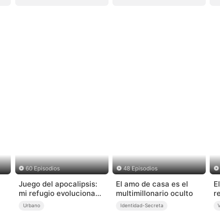
60 Episodios
48 Episodios
a
Juego del apocalipsis:
El amo de casa es el
E
mi refugio evoluciona
multimillonario oculto
r
sin límites
Urbano
Identidad-Secreta