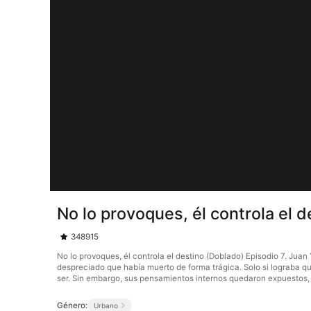
No lo provoques, él controla el 
348915
No lo provoques, él controla el destino (Doblado) Episodio 7. Jua
despreciado que había muerto de forma trágica. Solo si lograba que 
ser. Sin embargo, sus pensamientos internos quedaron expuestos,
Género:
Urbano