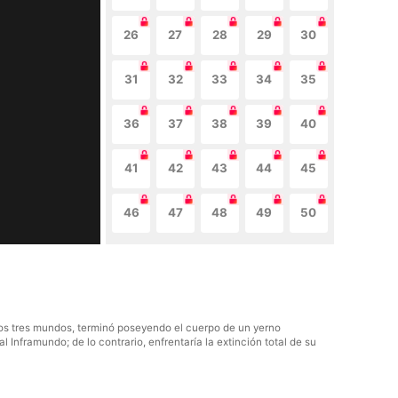
26
27
28
29
30
31
32
33
34
35
36
37
38
39
40
41
42
43
44
45
46
47
48
49
50
 los tres mundos, terminó poseyendo el cuerpo de un yerno
l Inframundo; de lo contrario, enfrentaría la extinción total de su