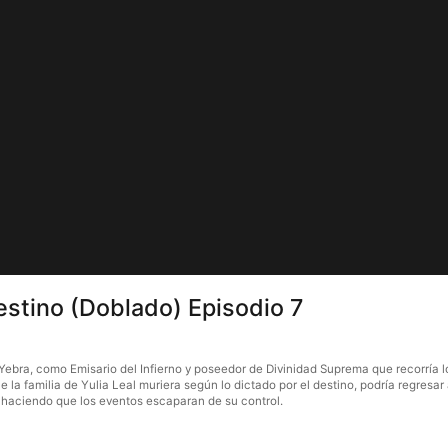
destino (Doblado) Episodio 7
n Yebra, como Emisario del Infierno y poseedor de Divinidad Suprema que recorría
la familia de Yulia Leal muriera según lo dictado por el destino, podría regresar a
 haciendo que los eventos escaparan de su control.