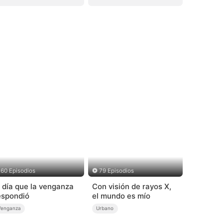
60 Episodios
79 Episodios
l día que la venganza
Con visión de rayos X,
espondió
el mundo es mío
Venganza
Urbano