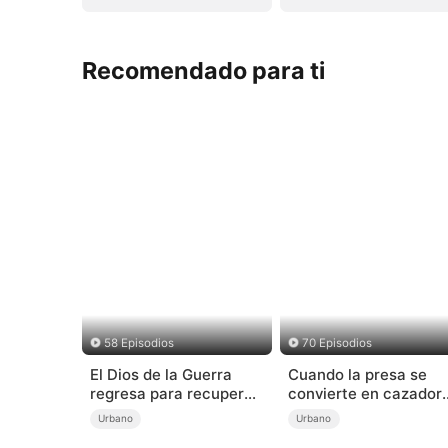
Recomendado para ti
58 Episodios
70 Episodios
El Dios de la Guerra
Cuando la presa se
regresa para recuperar
convierte en cazador
a su familia (Doblado)
(Doblado)
Urbano
Urbano