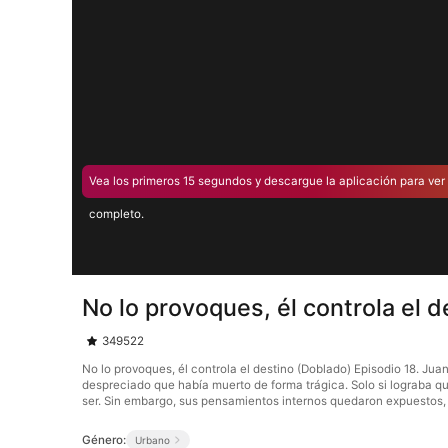
Vea los primeros 15 segundos y descargue la aplicación para ver 
completo.
No lo provoques, él controla el 
349522
No lo provoques, él controla el destino (Doblado) Episodio 18. Ju
despreciado que había muerto de forma trágica. Solo si lograba que 
ser. Sin embargo, sus pensamientos internos quedaron expuestos,
Género:
Urbano