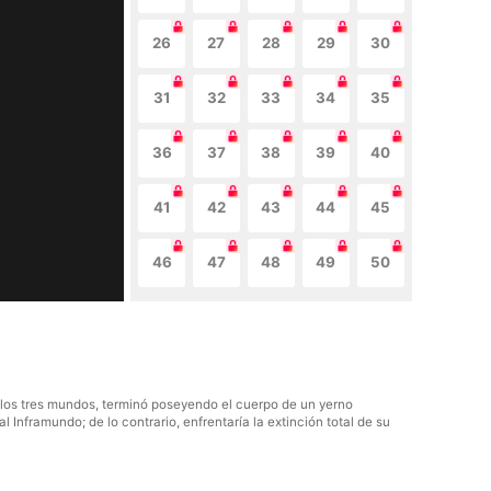
26
27
28
29
30
31
32
33
34
35
36
37
38
39
40
41
42
43
44
45
46
47
48
49
50
a los tres mundos, terminó poseyendo el cuerpo de un yerno
l Inframundo; de lo contrario, enfrentaría la extinción total de su