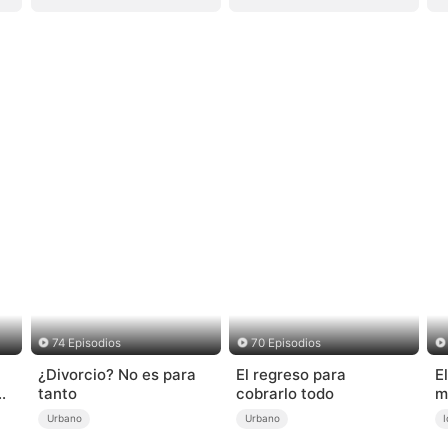
74 Episodios
70 Episodios
¿Divorcio? No es para
El regreso para
E
tanto
cobrarlo todo
m
Urbano
Urbano