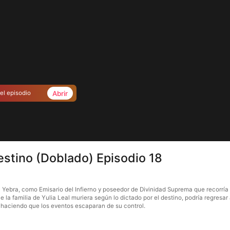
Abrir
el episodio
destino (Doblado) Episodio 18
an Yebra, como Emisario del Infierno y poseedor de Divinidad Suprema que recorrí
la familia de Yulia Leal muriera según lo dictado por el destino, podría regresar a
 haciendo que los eventos escaparan de su control.