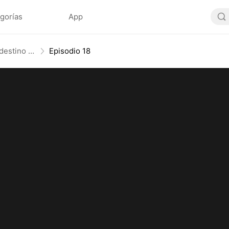
gorías
App
No lo provoques, él controla el destino (Doblado)
Episodio 18