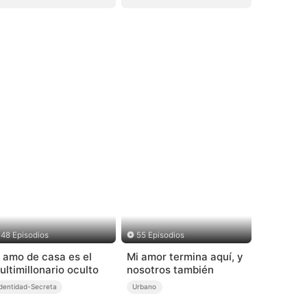
48 Episodios
55 Episodios
l amo de casa es el
Mi amor termina aquí, y
ultimillonario oculto
nosotros también
Identidad-Secreta
Urbano