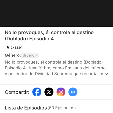
No lo provoques, él controla el destino
(Doblado) Episodio 4
348891
Género:
Urbano
No lo provoques, él controla el destino (Doblado)
Episodio 4. Juan Yebra, como Emisario del Infierno
y poseedor de Divinidad Suprema que recorría los
tres mundos, terminó poseyendo el cuerpo de un
yerno despreciado que había muerto de forma
trágica. Solo si lograba que la familia de Yulia Leal
Compartir
:
muriera según lo dictado por el destino, podría
regresar al Inframundo; de lo contrario, enfrentaría
Lista de Episodios
(
60
Episodios
)
la extinción total de su ser. Sin embargo, sus