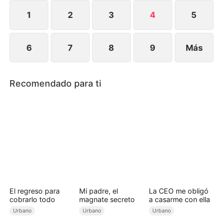
pensamientos internos quedaron expuestos,
haciendo que los eventos escaparan de su control.
1
2
3
4
5
6
7
8
9
Más
Recomendado para ti
El regreso para
Mi padre, el
La CEO me obligó
cobrarlo todo
magnate secreto
a casarme con ella
Urbano
Urbano
Urbano