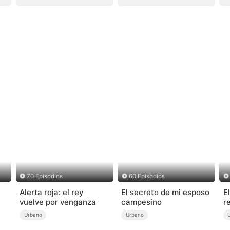
70 Episodios
60 Episodios
Alerta roja: el rey
El secreto de mi esposo
E
vuelve por venganza
campesino
r
a
Urbano
Urbano