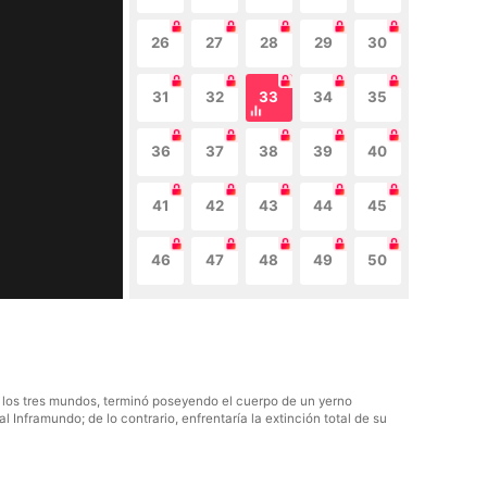
26
27
28
29
30
31
32
33
34
35
36
37
38
39
40
41
42
43
44
45
46
47
48
49
50
a los tres mundos, terminó poseyendo el cuerpo de un yerno
l Inframundo; de lo contrario, enfrentaría la extinción total de su