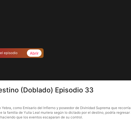
Abrir
el episodio
destino (Doblado) Episodio 33
an Yebra, como Emisario del Infierno y poseedor de Divinidad Suprema que recorrí
la familia de Yulia Leal muriera según lo dictado por el destino, podría regresar a
 haciendo que los eventos escaparan de su control.