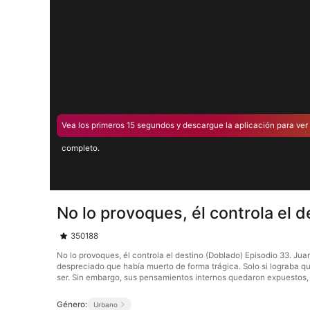
Vea los primeros 15 segundos y descargue la aplicación para ver 
completo.
No lo provoques, él controla el 
350188
No lo provoques, él controla el destino (Doblado) Episodio 33. Ju
despreciado que había muerto de forma trágica. Solo si lograba que 
ser. Sin embargo, sus pensamientos internos quedaron expuestos,
Género:
Urbano