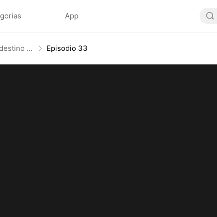
gorías
App
No lo provoques, él controla el destino (Doblado)
Episodio 33