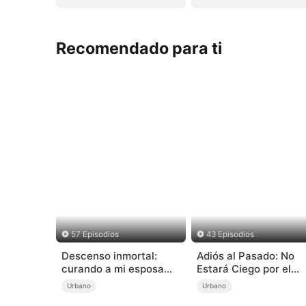
Recomendado para ti
57 Episodios
43 Episodios
Descenso inmortal:
Adiós al Pasado: No
curando a mi esposa
Estará Ciego por el
muda
Amor (Doblado)
Urbano
Urbano