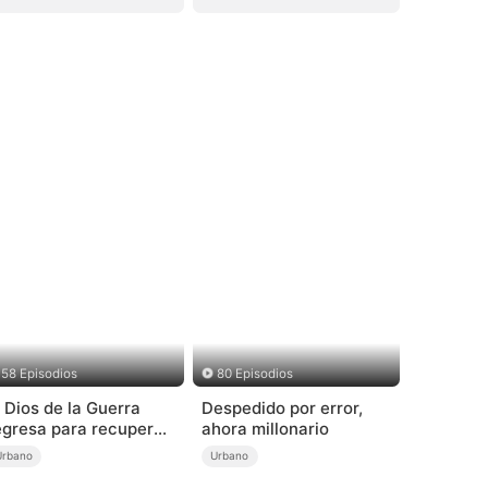
58 Episodios
80 Episodios
l Dios de la Guerra
Despedido por error,
egresa para recuperar
ahora millonario
 su familia
Urbano
Urbano