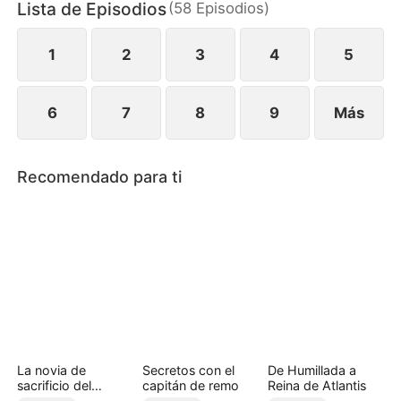
Lista de Episodios
(
58
Episodios
)
rodea, ambos deberán enfrentar su historia
compartida, las mentiras que los separan y un
sentimiento que nunca planearon.
1
2
3
4
5
6
7
8
9
Más
Recomendado para ti
La novia de
Secretos con el
De Humillada a
sacrificio del
capitán de remo
Reina de Atlantis
príncipe alfa