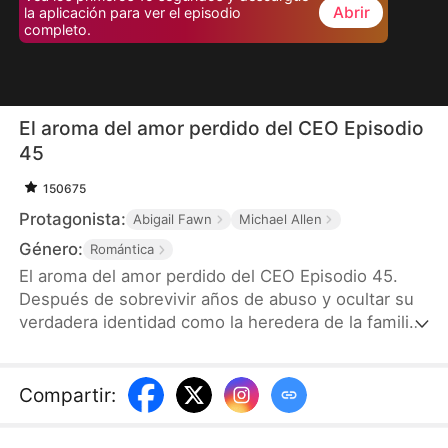
Abrir
la aplicación para ver el episodio
completo.
El aroma del amor perdido del CEO Episodio
45
150675
Protagonista:
Abigail Fawn
Michael Allen
Género:
Romántica
El aroma del amor perdido del CEO Episodio 45.
Después de sobrevivir años de abuso y ocultar su
verdadera identidad como la heredera de la familia
Linares, Estela, una talentosa perfumista que
perdió la vista, es obligada a aceptar un matrimonio
por contrato con Conrado, un frío y poderoso CEO.
Compartir
:
Lo que no saben es que ella es la misma niña que
le salvó la vida en el pasado. Mientras el peligro los