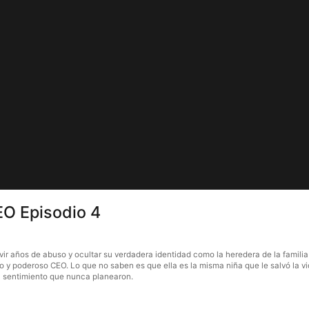
EO Episodio 4
r años de abuso y ocultar su verdadera identidad como la heredera de la familia L
o y poderoso CEO. Lo que no saben es que ella es la misma niña que le salvó la v
un sentimiento que nunca planearon.