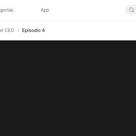
gorías
App
del CEO
Episodio 4