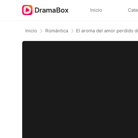
Inicio
Cate
Inicio
Romántica
El aroma del amor perdido 