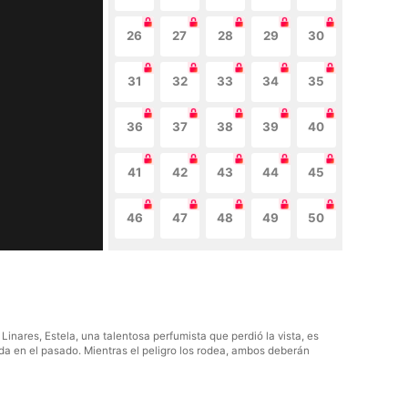
26
27
28
29
30
31
32
33
34
35
36
37
38
39
40
41
42
43
44
45
46
47
48
49
50
inares, Estela, una talentosa perfumista que perdió la vista, es
ida en el pasado. Mientras el peligro los rodea, ambos deberán