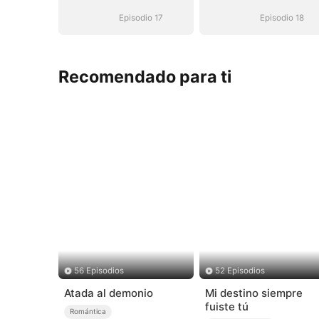
Episodio 17
Episodio 18
Recomendado para ti
56 Episodios
52 Episodios
Atada al demonio
Mi destino siempre
fuiste tú
Romántica