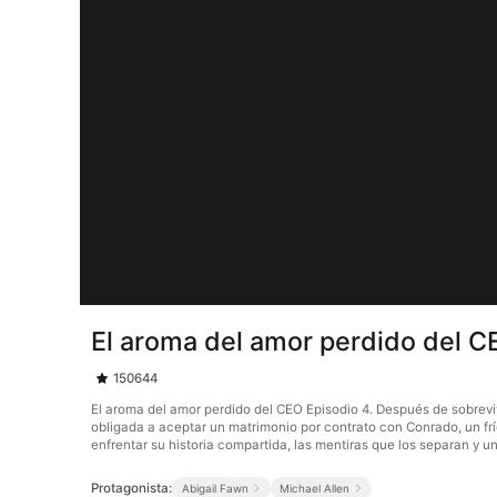
El aroma del amor perdido del C
150644
El aroma del amor perdido del CEO Episodio 4. Después de sobrevivi
obligada a aceptar un matrimonio por contrato con Conrado, un frí
enfrentar su historia compartida, las mentiras que los separan y 
Protagonista:
Abigail Fawn
Michael Allen