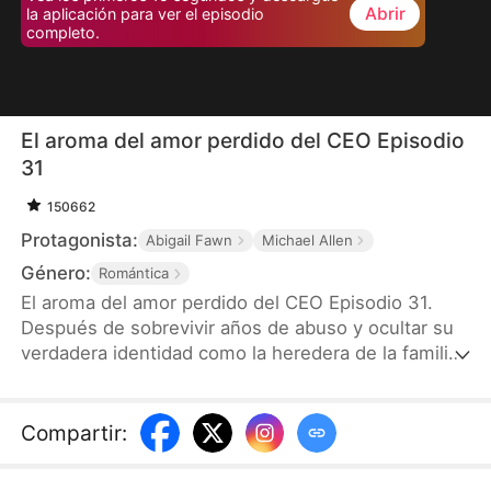
Abrir
la aplicación para ver el episodio
completo.
El aroma del amor perdido del CEO Episodio
31
150662
Protagonista:
Abigail Fawn
Michael Allen
Género:
Romántica
El aroma del amor perdido del CEO Episodio 31.
Después de sobrevivir años de abuso y ocultar su
verdadera identidad como la heredera de la familia
Linares, Estela, una talentosa perfumista que
perdió la vista, es obligada a aceptar un matrimonio
por contrato con Conrado, un frío y poderoso CEO.
Compartir
:
Lo que no saben es que ella es la misma niña que
le salvó la vida en el pasado. Mientras el peligro los