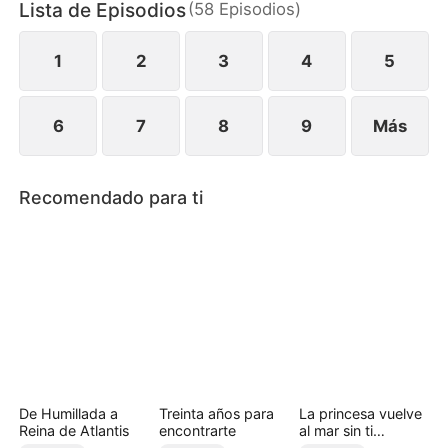
Lista de Episodios
(
58
Episodios
)
rodea, ambos deberán enfrentar su historia
compartida, las mentiras que los separan y un
sentimiento que nunca planearon.
1
2
3
4
5
6
7
8
9
Más
Recomendado para ti
De Humillada a
Treinta años para
La princesa vuelve
Reina de Atlantis
encontrarte
al mar sin ti
(Doblado)