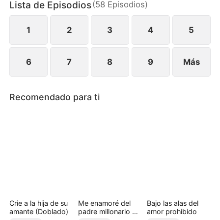
Lista de Episodios
(
58
Episodios
)
rodea, ambos deberán enfrentar su historia
compartida, las mentiras que los separan y un
sentimiento que nunca planearon.
1
2
3
4
5
6
7
8
9
Más
Recomendado para ti
Crie a la hija de su
Me enamoré del
Bajo las alas del
amante (Doblado)
padre millonario de
amor prohibido
mi amiga