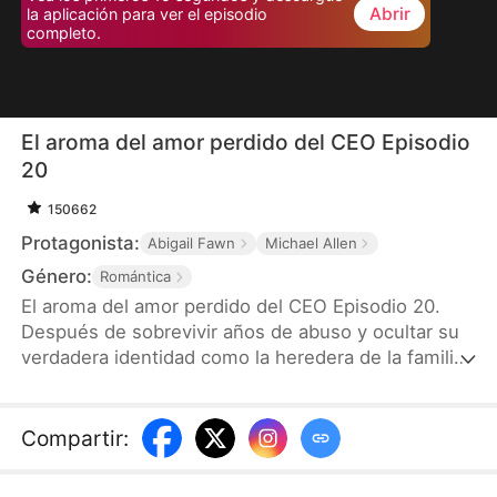
Abrir
la aplicación para ver el episodio
completo.
El aroma del amor perdido del CEO Episodio
20
150662
Protagonista:
Abigail Fawn
Michael Allen
Género:
Romántica
El aroma del amor perdido del CEO Episodio 20.
Después de sobrevivir años de abuso y ocultar su
verdadera identidad como la heredera de la familia
Linares, Estela, una talentosa perfumista que
perdió la vista, es obligada a aceptar un matrimonio
por contrato con Conrado, un frío y poderoso CEO.
Compartir
:
Lo que no saben es que ella es la misma niña que
le salvó la vida en el pasado. Mientras el peligro los