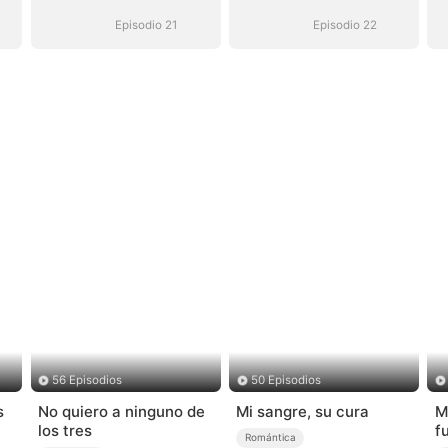
Episodio 21
Episodio 22
56 Episodios
50 Episodios
s
No quiero a ninguno de
Mi sangre, su cura
M
los tres
f
Romántica