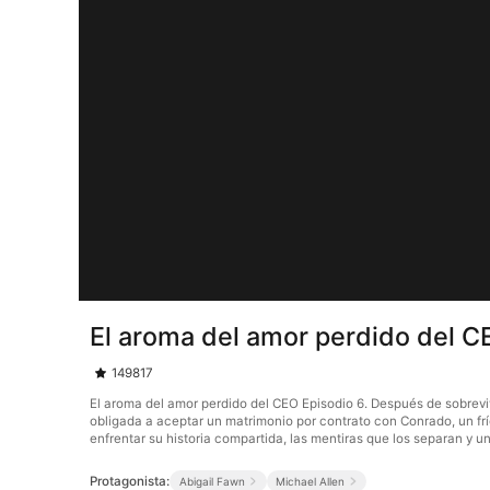
El aroma del amor perdido del C
149817
El aroma del amor perdido del CEO Episodio 6. Después de sobrevivi
obligada a aceptar un matrimonio por contrato con Conrado, un frí
enfrentar su historia compartida, las mentiras que los separan y 
Protagonista:
Abigail Fawn
Michael Allen