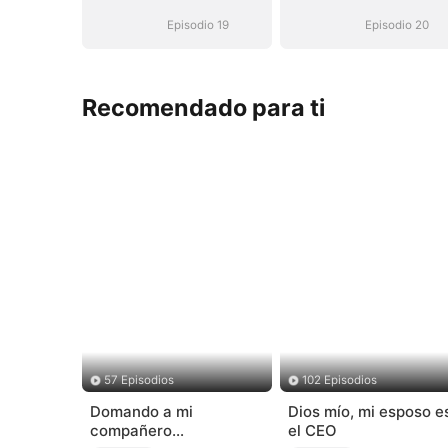
Episodio 19
Episodio 20
Recomendado para ti
57 Episodios
102 Episodios
Domando a mi
Dios mío, mi esposo e
compañero
el CEO