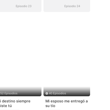
Episodio 23
Episodio 24
52 Episodios
40 Episodios
i destino siempre
Mi esposo me entregó a
uiste tú
su tío