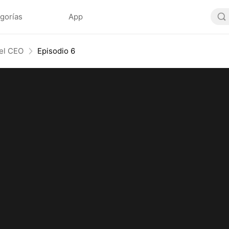
gorías
App
del CEO
Episodio 6