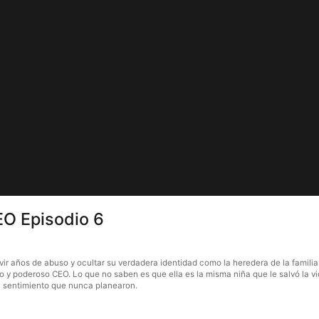
EO Episodio 6
r años de abuso y ocultar su verdadera identidad como la heredera de la familia L
o y poderoso CEO. Lo que no saben es que ella es la misma niña que le salvó la v
un sentimiento que nunca planearon.