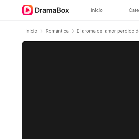
Inicio
Cate
Inicio
Romántica
El aroma del amor perdido 