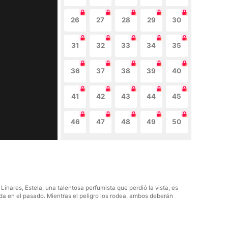
26
27
28
29
30
31
32
33
34
35
36
37
38
39
40
41
42
43
44
45
46
47
48
49
50
inares, Estela, una talentosa perfumista que perdió la vista, es
ida en el pasado. Mientras el peligro los rodea, ambos deberán