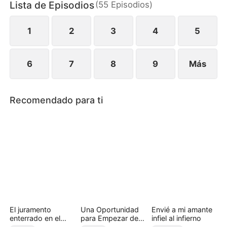
Lista de Episodios
(
55
Episodios
)
silencio. Cuando finalmente revela quién es y
presenta pruebas irrefutables de sus crímenes, los
Castillo son llevados ante la justicia.
1
2
3
4
5
6
7
8
9
Más
Recomendado para ti
El juramento
Una Oportunidad
Envié a mi amante
enterrado en el
para Empezar de
infiel al infierno
ayer (Doblado)
Nuevo