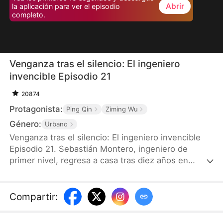
Abrir
la aplicación para ver el episodio
completo.
Venganza tras el silencio: El ingeniero
invencible Episodio 21
20874
Protagonista:
Ping Qin
Ziming Wu
Género:
Urbano
Venganza tras el silencio: El ingeniero invencible
Episodio 21. Sebastián Montero, ingeniero de
primer nivel, regresa a casa tras diez años en
zonas rurales remotas. En el trayecto, se choca
con Isabella Castillo, hermana del prometido de su
hermana mayor, y descubre que los Castillo
Compartir
:
planean apropiarse del patrimonio de los Montero.
Sebastián decide ocultar su identidad y actuar en