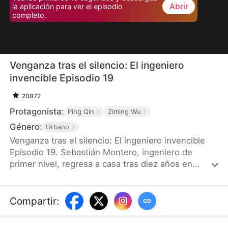
Abrir
la aplicación para ver el episodio
completo.
Venganza tras el silencio: El ingeniero
invencible Episodio 19
20872
Protagonista:
Ping Qin
Ziming Wu
Género:
Urbano
Venganza tras el silencio: El ingeniero invencible
Episodio 19. Sebastián Montero, ingeniero de
primer nivel, regresa a casa tras diez años en
zonas rurales remotas. En el trayecto, se choca
con Isabella Castillo, hermana del prometido de su
hermana mayor, y descubre que los Castillo
Compartir
:
planean apropiarse del patrimonio de los Montero.
Sebastián decide ocultar su identidad y actuar en