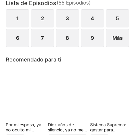
Lista de Episodios
(
55
Episodios
)
silencio. Cuando finalmente revela quién es y
presenta pruebas irrefutables de sus crímenes, los
Castillo son llevados ante la justicia.
1
2
3
4
5
6
7
8
9
Más
Recomendado para ti
Por mi esposa, ya
Diez años de
Sistema Supremo:
no oculto mi
silencio, ya no me
gastar para
identidad
callaré
dominar (Doblado)