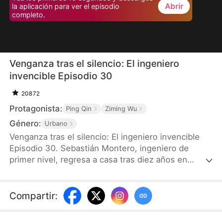
Abrir
la aplicación para ver el episodio
completo.
Venganza tras el silencio: El ingeniero
invencible Episodio 30
20872
Protagonista:
Ping Qin
Ziming Wu
Género:
Urbano
Venganza tras el silencio: El ingeniero invencible
Episodio 30. Sebastián Montero, ingeniero de
primer nivel, regresa a casa tras diez años en
zonas rurales remotas. En el trayecto, se choca
con Isabella Castillo, hermana del prometido de su
hermana mayor, y descubre que los Castillo
Compartir
:
planean apropiarse del patrimonio de los Montero.
Sebastián decide ocultar su identidad y actuar en