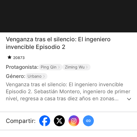
Venganza tras el silencio: El ingeniero
invencible Episodio 2
20873
Protagonista:
Ping Qin
Ziming Wu
Género:
Urbano
Venganza tras el silencio: El ingeniero invencible
Episodio 2. Sebastián Montero, ingeniero de primer
nivel, regresa a casa tras diez años en zonas
rurales remotas. En el trayecto, se choca con
Isabella Castillo, hermana del prometido de su
hermana mayor, y descubre que los Castillo
Compartir
:
planean apropiarse del patrimonio de los Montero.
Sebastián decide ocultar su identidad y actuar en