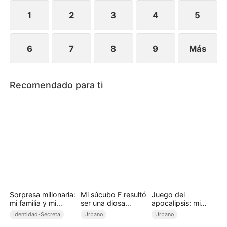
heredero de la poderosa familia Lima.
1
2
3
4
5
6
7
8
9
Más
Recomendado para ti
Sorpresa millonaria:
Mi súcubo F resultó
Juego del
mi familia y mi
ser una diosa
apocalipsis: mi
esposa son
oculta (Doblado)
refugio evoluciona
Identidad-Secreta
Urbano
Urbano
magnates
sin límites