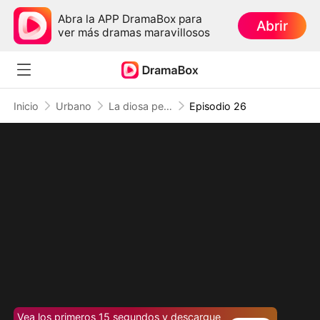
Abra la APP DramaBox para
Abrir
ver más dramas maravillosos
Inicio
Urbano
La diosa peligrosa y el heredero oculto
Episodio 26
Vea los primeros 15 segundos y descargue