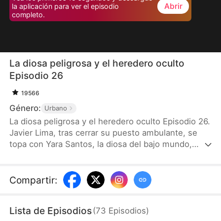
Abrir
la aplicación para ver el episodio
completo.
La diosa peligrosa y el heredero oculto
Episodio 26
19566
Género:
Urbano
La diosa peligrosa y el heredero oculto Episodio 26.
Javier Lima, tras cerrar su puesto ambulante, se
topa con Yara Santos, la diosa del bajo mundo,
quien lo señala como su novio para alejar a José
Abel, heredero de los Abel. Al día siguiente, José
secuestra a miembros del Clan Nicto, desatando
Compartir
:
un enfrentamiento mortal. En el momento crítico,
Rosa Lima, hermana de Javier y presidenta del
Lista de Episodios
(
73
Episodios
)
Grupo Lima, llega y revela que él es el único