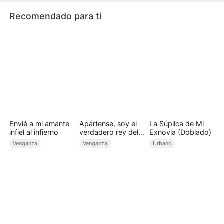
Recomendado para ti
Envié a mi amante
Apártense, soy el
La Súplica de Mi
infiel al infierno
verdadero rey del
Exnovia (Doblado)
rap
Venganza
Venganza
Urbano