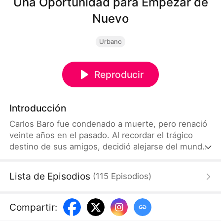
Una Oportunidad para Empezar de
Nuevo
Urbano
Reproducir
Introducción
Carlos Baro fue condenado a muerte, pero renació
veinte años en el pasado. Al recordar el trágico
destino de sus amigos, decidió alejarse del mundo
criminal y cambiar su futuro. Usó lo que sabía del
pasado para salvar a Luisa Sarto de unos
Lista de Episodios
(
115
Episodios
)
pandilleros, ganándose su gratitud. Sin embargo,
Luisa quedó impresionada por él y quiso seguirlo.
Compartir
: