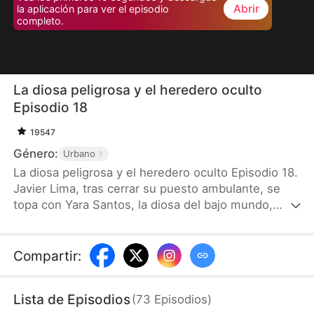
Abrir
la aplicación para ver el episodio
completo.
La diosa peligrosa y el heredero oculto
Episodio 18
19547
Género:
Urbano
La diosa peligrosa y el heredero oculto Episodio 18.
Javier Lima, tras cerrar su puesto ambulante, se
topa con Yara Santos, la diosa del bajo mundo,
quien lo señala como su novio para alejar a José
Abel, heredero de los Abel. Al día siguiente, José
secuestra a miembros del Clan Nicto, desatando
Compartir
:
un enfrentamiento mortal. En el momento crítico,
Rosa Lima, hermana de Javier y presidenta del
Lista de Episodios
(
73
Episodios
)
Grupo Lima, llega y revela que él es el único