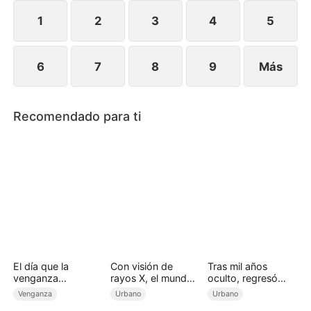
heredero de la poderosa familia Lima.
1
2
3
4
5
6
7
8
9
Más
Recomendado para ti
El día que la
Con visión de
Tras mil años
venganza
rayos X, el mundo
oculto, regresó
respondió
es mío (Doblado)
para reinar
Venganza
Urbano
Urbano