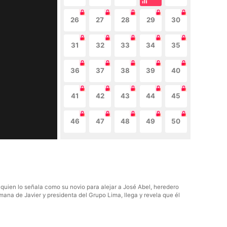
26
27
28
29
30
31
32
33
34
35
36
37
38
39
40
41
42
43
44
45
46
47
48
49
50
, quien lo señala como su novio para alejar a José Abel, heredero
mana de Javier y presidenta del Grupo Lima, llega y revela que él