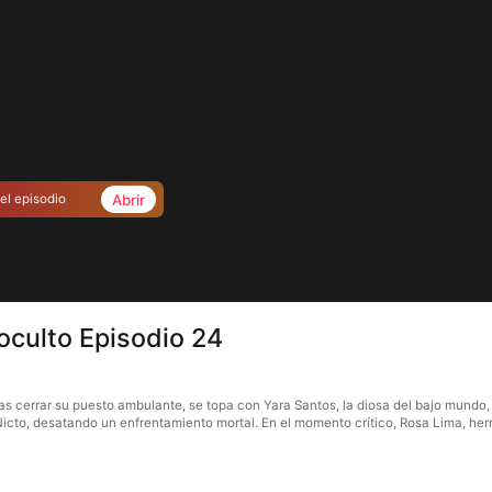
Abrir
el episodio
 oculto Episodio 24
tras cerrar su puesto ambulante, se topa con Yara Santos, la diosa del bajo mundo
Nicto, desatando un enfrentamiento mortal. En el momento crítico, Rosa Lima, her