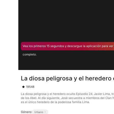
Vea los primeros 15 segundos y descargue la aplicación para ver 
completo.
La diosa peligrosa y el heredero
19548
La diosa peligrosa y el heredero oculto Episodio 24. Javier Lima, 
de los Abel. Al día siguiente, José secuestra a miembros del Clan 
es el único heredero de la poderosa familia Lima.
Género:
Urbano