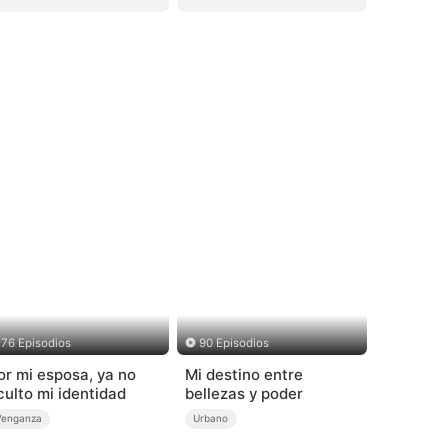
76 Episodios
90 Episodios
or mi esposa, ya no
Mi destino entre
culto mi identidad
bellezas y poder
Venganza
Urbano