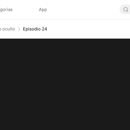
gorías
App
o oculto
Episodio 24