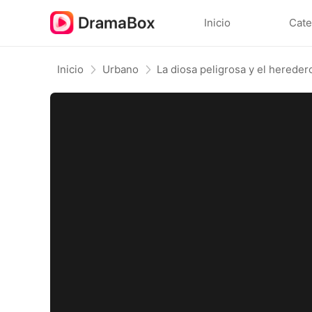
Inicio
Cate
Inicio
Urbano
La diosa peligrosa y el hereder