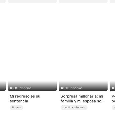
88 Episodios
60 Episodios
Mi regreso es su
Sorpresa millonaria: mi
P
sentencia
familia y mi esposa son
o
magnates
Urbano
Identidad-Secreta