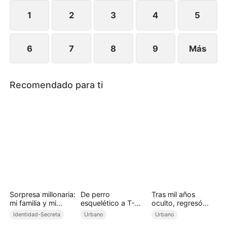
heredero de la poderosa familia Lima.
1
2
3
4
5
6
7
8
9
Más
Recomendado para ti
Sorpresa millonaria:
De perro
Tras mil años
mi familia y mi
esquelético a T-
oculto, regresó
esposa son
Rex: la venganza
para reinar
Identidad-Secreta
Urbano
Urbano
magnates
de un domador