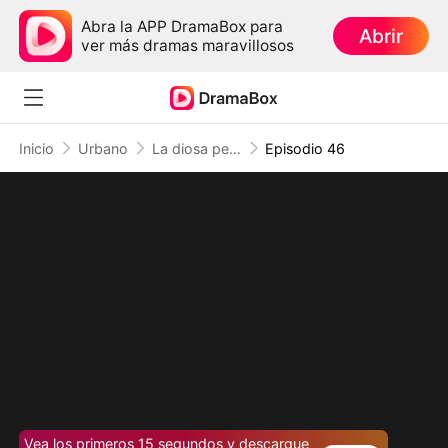
Abra la APP DramaBox para
Abrir
ver más dramas maravillosos
Inicio
Urbano
La diosa peligrosa y el heredero oculto
Episodio 46
Vea los primeros 15 segundos y descargue