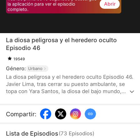
Abrir
la aplicación para ver el episodio
completo.
La diosa peligrosa y el heredero oculto
Episodio 46
19549
Género:
Urbano
La diosa peligrosa y el heredero oculto Episodio 46.
Javier Lima, tras cerrar su puesto ambulante, se
topa con Yara Santos, la diosa del bajo mundo,
quien lo señala como su novio para alejar a José
Abel, heredero de los Abel. Al día siguiente, José
secuestra a miembros del Clan Nicto, desatando
Compartir
:
un enfrentamiento mortal. En el momento crítico,
Rosa Lima, hermana de Javier y presidenta del
Lista de Episodios
(
73
Episodios
)
Grupo Lima, llega y revela que él es el único