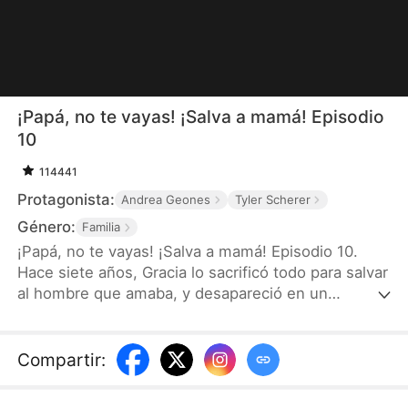
¡Papá, no te vayas! ¡Salva a mamá! Episodio
10
114441
Protagonista:
Andrea Geones
Tyler Scherer
Género:
Familia
¡Papá, no te vayas! ¡Salva a mamá! Episodio 10.
Hace siete años, Gracia lo sacrificó todo para salvar
al hombre que amaba, y desapareció en un
accidente cuando tenía ocho meses de embarazo.
Ahora, su pequeña hija, un secreto que nadie debía
conocer, la arrastra de vuelta a un mundo lleno de
Compartir
:
peligro, poder y venganza. Pero esta vez, su
historia no terminará igual.