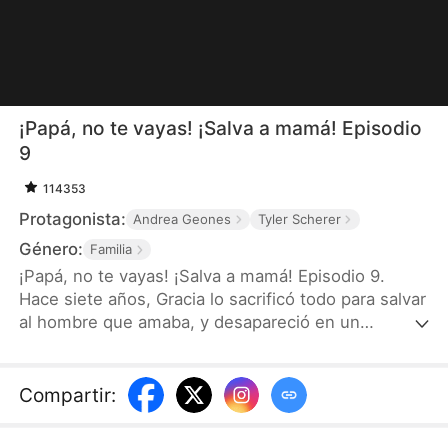
¡Papá, no te vayas! ¡Salva a mamá! Episodio
9
114353
Protagonista:
Andrea Geones
Tyler Scherer
Género:
Familia
¡Papá, no te vayas! ¡Salva a mamá! Episodio 9.
Hace siete años, Gracia lo sacrificó todo para salvar
al hombre que amaba, y desapareció en un
accidente cuando tenía ocho meses de embarazo.
Ahora, su pequeña hija, un secreto que nadie debía
conocer, la arrastra de vuelta a un mundo lleno de
Compartir
:
peligro, poder y venganza. Pero esta vez, su
historia no terminará igual.