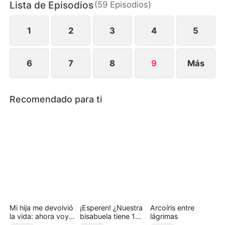
Lista de Episodios
(
59
Episodios
)
1
2
3
4
5
6
7
8
9
Más
Recomendado para ti
Mi hija me devolvió
¡Esperen! ¿Nuestra
Arcoíris entre
la vida: ahora voy
bisabuela tiene 18
lágrimas
por ella
años? (Doblado)