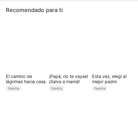
enfrenta al marido infiel y aplasta a la amante.
Recomendado para ti
El camino de
¡Papá, no te vayas!
Esta vez, elegí al
lágrimas hacia casa
¡Salva a mamá!
mejor padre
Familia
Familia
Familia