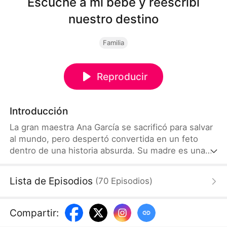
Escuché a mi bebé y reescribí
nuestro destino
Familia
Reproducir
Introducción
La gran maestra Ana García se sacrificó para salvar
al mundo, pero despertó convertida en un feto
dentro de una historia absurda. Su madre es una
enamorada obsesiva, y su padre un sinvergüenza
mantenido. Toda la familia está condenada a morir.
Lista de Episodios
(
70
Episodios
)
Desesperada, Ana grita con todas sus fuerzas
desde el vientre, y sus pensamientos llegan a
oídos de su madre. La madre, antes ingenua,
Compartir
:
despierta por fin y, con la ayuda de su familia, se