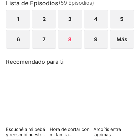
Lista de Episodios
(
59
Episodios
)
1
2
3
4
5
6
7
8
9
Más
Recomendado para ti
Escuché a mi bebé
Hora de cortar con
Arcoíris entre
y reescribí nuestro
mi familia
lágrimas
destino
desvergonzada