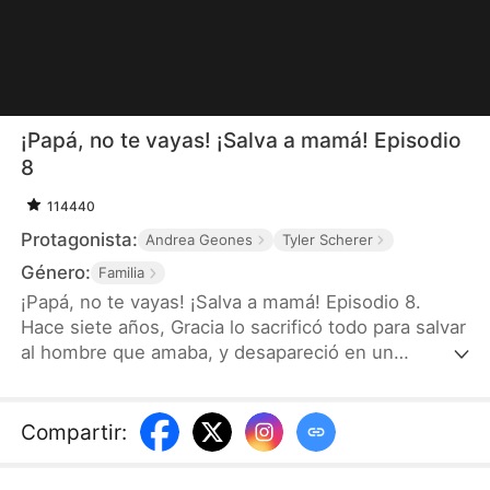
¡Papá, no te vayas! ¡Salva a mamá! Episodio
8
114440
Protagonista:
Andrea Geones
Tyler Scherer
Género:
Familia
¡Papá, no te vayas! ¡Salva a mamá! Episodio 8.
Hace siete años, Gracia lo sacrificó todo para salvar
al hombre que amaba, y desapareció en un
accidente cuando tenía ocho meses de embarazo.
Ahora, su pequeña hija, un secreto que nadie debía
conocer, la arrastra de vuelta a un mundo lleno de
Compartir
:
peligro, poder y venganza. Pero esta vez, su
historia no terminará igual.