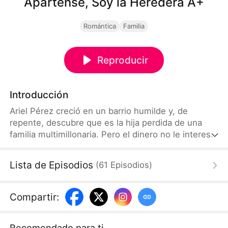
Apártense, Soy la Heredera A+
Romántica
Familia
Reproducir
Introducción
Ariel Pérez creció en un barrio humilde y, de
repente, descubre que es la hija perdida de una
familia multimillonaria. Pero el dinero no le interesa.
Su único objetivo es ingresar a Harvard para salvar
a su madre adoptiva, quien padece la ELA.
Lista de Episodios
(
61
Episodios
)
Mientras tanto, Blanca, la falsa heredera consumida
por los celos, hará todo lo posible por destruir su
vida.
Compartir
:
Recomendado para ti