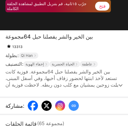
جرّب ١٥ثانية، قم بتنزيل التطبيق لمشاهدة الحلقة
فتح
الكاملة
بين الخير والشر يفصلنا حبل 64مجموعة
13313
بطولة:
Qi Han
التصنيف:
عاطفة
الحياة الحضرية
إخفاء الهوية
بين الخير والشر يفصلنا حبل 64مجموعة. فوزية كانت
تستعد لأخذ ابنتها لحضور زفاف أخيها، وفي أسفل المبنى،
قابلت زوجين يمشيان مع كلب دون ربطه. لاحظت فوزية أن
الكلب يتبول على عجلة سيارتها، فاقتربت لتناقش الأمر
معهما، لكن صاحبا الكلب لم يهتما بالأمر بل سمحا للكلب
الكبير بعض ابنتها. أصيبت ابنتها بجروح خطيرة واضطرت
:
مشاركة
للذهاب إلى المستشفى بشكل عاجل. ومع ذلك، كانت ابنة
الزوجين، ليلى حسن، تقف في طريق سيارة الإسعاف
قائمة الحلقات
)
مجموعة
65
(
وتطلب من فوزية أن تنحني وتعتذر عن الكلب. لم تكن