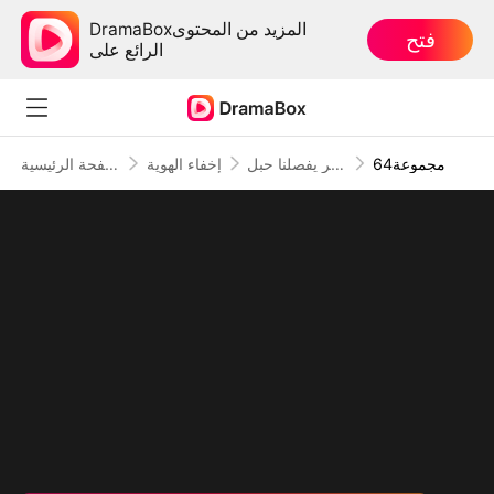
DramaBoxالمزيد من المحتوى
فتح
الرائع على
64مجموعة
بين الخير والشر يفصلنا حبل
إخفاء الهوية
الصفحة الرئيسية