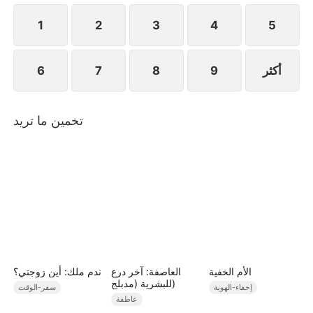
تعرف ليلى أن فوزية هي الأخت الكبرى لخطيبها
1
2
3
4
5
أكثر
9
8
7
6
تخمين ما تريد
الأم الخفية
العاصفة: آخر درع
ندم ملك: أين زوجتي؟
للبشرية (مدبلج)
إخفاء-الهوية
سفر-الوقت
عاطفة