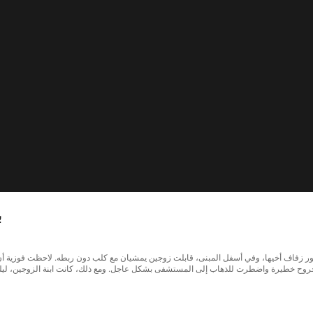
ب
نت تستعد لأخذ ابنتها لحضور زفاف أخيها، وفي أسفل المبنى، قابلت زوجين يمشيان مع كلب دون ربطه. لاحظ
تها بجروح خطيرة واضطرت للذهاب إلى المستشفى بشكل عاجل. ومع ذلك، كانت ابنة الزوجين، 