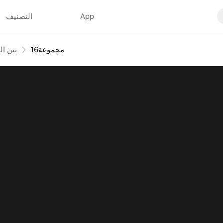
App
التصنيف
16مجموعة
بين ال