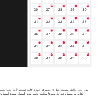
26
27
28
29
30
31
32
33
34
35
36
37
38
39
40
41
42
43
44
45
46
47
48
49
50
بين الخير والشر يفصلنا حبل 16مجموعة. فوزية كا
الكلب لم يهتما بالأمر بل سمحا للكلب الكبير بعض ابنتها. أصيبت ابن