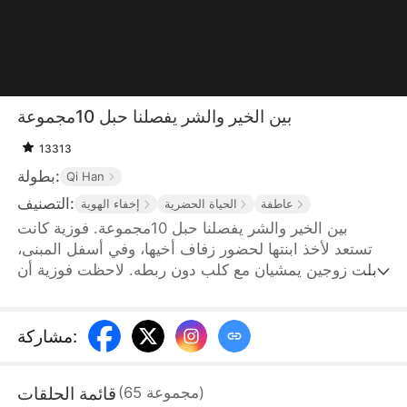
بين الخير والشر يفصلنا حبل 10مجموعة
13313
بطولة:
Qi Han
التصنيف:
عاطفة
الحياة الحضرية
إخفاء الهوية
بين الخير والشر يفصلنا حبل 10مجموعة. فوزية كانت
تستعد لأخذ ابنتها لحضور زفاف أخيها، وفي أسفل المبنى،
قابلت زوجين يمشيان مع كلب دون ربطه. لاحظت فوزية أن
الكلب يتبول على عجلة سيارتها، فاقتربت لتناقش الأمر
معهما، لكن صاحبا الكلب لم يهتما بالأمر بل سمحا للكلب
الكبير بعض ابنتها. أصيبت ابنتها بجروح خطيرة واضطرت
:
مشاركة
للذهاب إلى المستشفى بشكل عاجل. ومع ذلك، كانت ابنة
الزوجين، ليلى حسن، تقف في طريق سيارة الإسعاف
قائمة الحلقات
)
مجموعة
65
(
وتطلب من فوزية أن تنحني وتعتذر عن الكلب. لم تكن