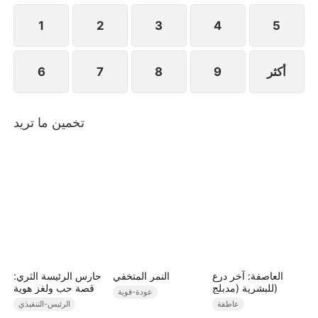
تعرف ليلى أن فوزية هي الأخت الكبرى لخطيبها
1
2
3
4
5
أكثر
9
8
7
6
تخمين ما تريد
العاصفة: آخر درع
النمر المتخفي
حارس الرئيسة الثري:
للبشرية (مدبلج)
قصة حب ولغز هوية
عودة-قوية
عاطفة
الرئيس-التنفيذي