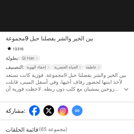
بين الخير والشر يفصلنا حبل 9مجموعة
13316
بطولة:
Qi Han
التصنيف:
عاطفة
الحياة الحضرية
إخفاء الهوية
بين الخير والشر يفصلنا حبل 9مجموعة. فوزية كانت تستعد
لأخذ ابنتها لحضور زفاف أخيها، وفي أسفل المبنى، قابلت
زوجين يمشيان مع كلب دون ربطه. لاحظت فوزية أن
الكلب يتبول على عجلة سيارتها، فاقتربت لتناقش الأمر
معهما، لكن صاحبا الكلب لم يهتما بالأمر بل سمحا للكلب
الكبير بعض ابنتها. أصيبت ابنتها بجروح خطيرة واضطرت
:
مشاركة
للذهاب إلى المستشفى بشكل عاجل. ومع ذلك، كانت ابنة
الزوجين، ليلى حسن، تقف في طريق سيارة الإسعاف
قائمة الحلقات
)
مجموعة
65
(
وتطلب من فوزية أن تنحني وتعتذر عن الكلب. لم تكن