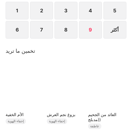
تعرف ليلى أن فوزية هي الأخت الكبرى لخطيبها
1
2
3
4
5
أكثر
9
8
7
6
تخمين ما تريد
العائد من الجحيم
بزوغ نجم العرش
الأم الخفية
(مدبلج)
إخفاء-الهوية
إخفاء-الهوية
عاطفة