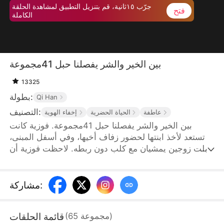
جرّب ١٥ثانية، قم بتنزيل التطبيق لمشاهدة الحلقة
فتح
الكاملة
بين الخير والشر يفصلنا حبل 41مجموعة
13325
بطولة:
Qi Han
التصنيف:
عاطفة
الحياة الحضرية
إخفاء الهوية
بين الخير والشر يفصلنا حبل 41مجموعة. فوزية كانت
تستعد لأخذ ابنتها لحضور زفاف أخيها، وفي أسفل المبنى،
قابلت زوجين يمشيان مع كلب دون ربطه. لاحظت فوزية أن
الكلب يتبول على عجلة سيارتها، فاقتربت لتناقش الأمر
معهما، لكن صاحبا الكلب لم يهتما بالأمر بل سمحا للكلب
الكبير بعض ابنتها. أصيبت ابنتها بجروح خطيرة واضطرت
:
مشاركة
للذهاب إلى المستشفى بشكل عاجل. ومع ذلك، كانت ابنة
الزوجين، ليلى حسن، تقف في طريق سيارة الإسعاف
قائمة الحلقات
)
مجموعة
65
(
وتطلب من فوزية أن تنحني وتعتذر عن الكلب. لم تكن