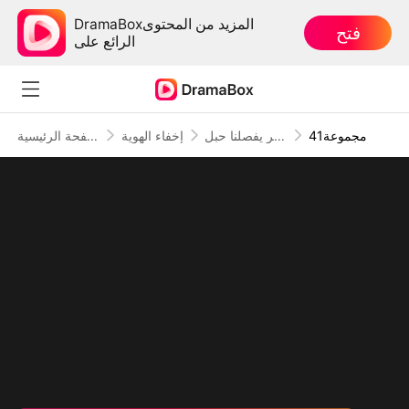
DramaBoxالمزيد من المحتوى
فتح
الرائع على
41مجموعة
بين الخير والشر يفصلنا حبل
إخفاء الهوية
الصفحة الرئيسية