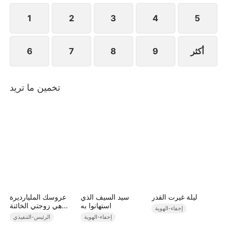
تعرف ليلى أن فوزية هي الأخت الكبرى لخطيبها
1
2
3
4
5
أكثر
9
8
7
6
تخمين ما تريد
ليلة غيرت القدر
سيد السيف الذي
عروسك المليارديرة
استهانوا به
هي زوجتي الخائنة
إخفاء-الهوية
(مدبلج)
إخفاء-الهوية
الرئيس-التنفيذي