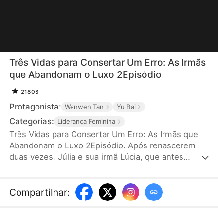
Três Vidas para Consertar Um Erro: As Irmãs
que Abandonam o Luxo 2Episódio
21803
Protagonista:
Wenwen Tan
Yu Bai
Categorias:
Liderança Feminina
Três Vidas para Consertar Um Erro: As Irmãs que
Abandonam o Luxo 2Episódio. Após renascerem
duas vezes, Júlia e sua irmã Lúcia, que antes
disputavam o amor do Duque Vasconcelos e
acabaram mortas em tragédia, decidem mudar o
destino no dia do noivado. Dessa vez, Júlia escolhe
Compartilhar
:
se casar com um mendigo, sem saber que ele é o
imperador disfarçado. Enquanto segredos e mal-