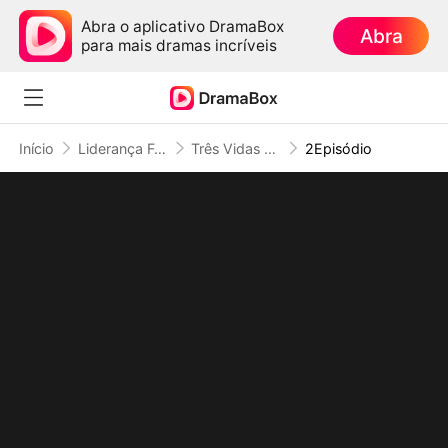
Abra o aplicativo DramaBox
Abra
para mais dramas incríveis
Início
Liderança Feminina
Três Vidas para Consertar Um Erro: As Irmãs que Abandonam o Luxo
2Episódio