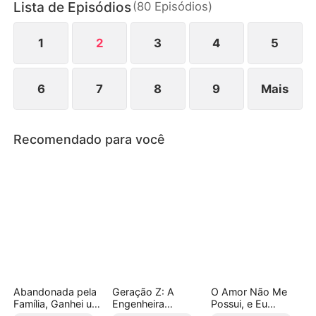
Lista de Episódios
(
80
Episódios
)
entendidos surgem, um príncipe e o imperador
acabam se interessando pelas duas irmãs,
complicando ainda mais a situação.
1
2
3
4
5
6
7
8
9
Mais
Recomendado para você
Abandonada pela
Geração Z: A
O Amor Não Me
Família, Ganhei um
Engenheira
Possui, e Eu
Irmão Milionário
Intocável
Aceito(Dublado)