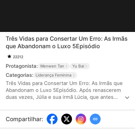
Três Vidas para Consertar Um Erro: As Irmãs
que Abandonam o Luxo 5Episódio
22212
Protagonista:
Wenwen Tan
Yu Bai
Categorias:
Liderança Feminina
Três Vidas para Consertar Um Erro: As Irmãs que
Abandonam o Luxo 5Episódio. Após renascerem
duas vezes, Júlia e sua irmã Lúcia, que antes
disputavam o amor do Duque Vasconcelos e
acabaram mortas em tragédia, decidem mudar o
destino no dia do noivado. Dessa vez, Júlia escolhe
Compartilhar
:
se casar com um mendigo, sem saber que ele é o
imperador disfarçado. Enquanto segredos e mal-