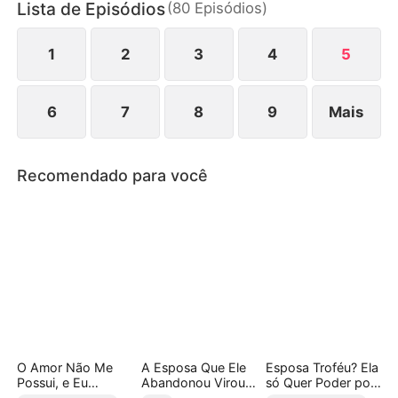
Lista de Episódios
(
80
Episódios
)
entendidos surgem, um príncipe e o imperador
acabam se interessando pelas duas irmãs,
complicando ainda mais a situação.
1
2
3
4
5
6
7
8
9
Mais
Recomendado para você
O Amor Não Me
A Esposa Que Ele
Esposa Troféu? Ela
Possui, e Eu
Abandonou Virou
só Quer Poder por
Aceito(Dublado)
Rainha
Contrato!