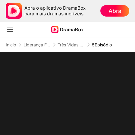
Abra o aplicativo DramaBox
Abra
para mais dramas incríveis
Início
Liderança Feminina
Três Vidas para Consertar Um Erro: As Irmãs que Abandonam o Luxo
5Episódio