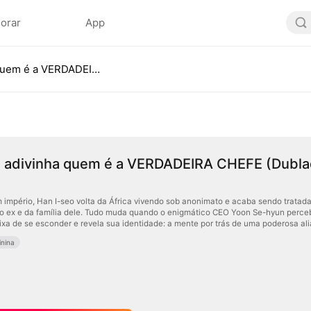
lorar
App
Querido, adivinha quem é a VERDADEIRA CHEFE (Dublado)
, adivinha quem é a VERDADEIRA CHEFE (Dubla
 império, Han I-seo volta da África vivendo sob anonimato e acaba sendo tratad
o ex e da família dele. Tudo muda quando o enigmático CEO Yoon Se-hyun perc
deixa de se esconder e revela sua identidade: a mente por trás de uma poderosa al
nina