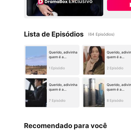
Lista de Episódios
(
64
Episódios
)
Querido, adivinha
Querido, adivi
quem é a
quem é a
VERDADEIRA
VERDADEIRA
CHEFE (Dublado)
CHEFE (Dublad
1 Episódio
2 Episódio
Querido, adivinha
Querido, adivi
quem é a
quem é a
VERDADEIRA
VERDADEIRA
CHEFE (Dublado)
CHEFE (Dublad
7 Episódio
8 Episódio
Recomendado para você