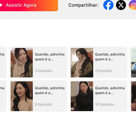
Assistir Agora
Compartilhar
:
nha
Querido, adivinha
Querido, adivinha
quem é a
quem é a
VERDADEIRA
VERDADEIRA
o)
CHEFE (Dublado)
CHEFE (Dublado)
3 Episódio
4 Episódio
nha
Querido, adivinha
Querido, adivinha
quem é a
quem é a
VERDADEIRA
VERDADEIRA
o)
CHEFE (Dublado)
CHEFE (Dublado)
9 Episódio
10 Episódio