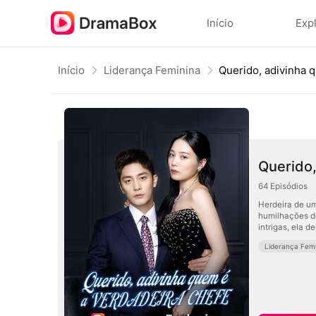
Início
Exp
Início
Liderança Feminina
Querido
64
Episódios
Herdeira de um
humilhações d
intrigas, ela 
Liderança Femi