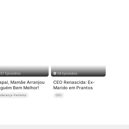
57 Episódios
58 Episódios
apai, Mamãe Arranjou
CEO Renascida: Ex-
lguém Bem Melhor!
Marido em Prantos
Liderança-Feminina
CEO