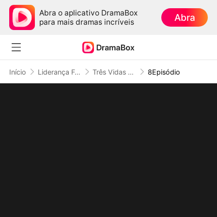
Abra o aplicativo DramaBox
Abra
para mais dramas incríveis
Início
Liderança Feminina
Três Vidas para Consertar Um Erro: As Irmãs que Abandonam o Luxo
8Episódio