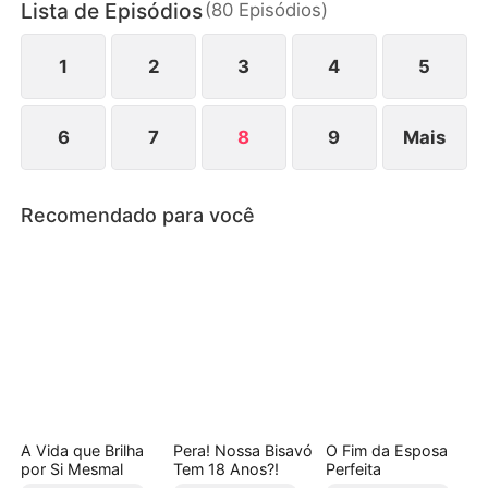
Lista de Episódios
(
80
Episódios
)
entendidos surgem, um príncipe e o imperador
acabam se interessando pelas duas irmãs,
complicando ainda mais a situação.
1
2
3
4
5
6
7
8
9
Mais
Recomendado para você
A Vida que Brilha
Pera! Nossa Bisavó
O Fim da Esposa
por Si Mesmal
Tem 18 Anos?!
Perfeita