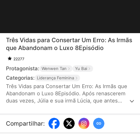
Três Vidas para Consertar Um Erro: As Irmãs
que Abandonam o Luxo 8Episódio
22277
Protagonista:
Wenwen Tan
Yu Bai
Categorias:
Liderança Feminina
Três Vidas para Consertar Um Erro: As Irmãs que
Abandonam o Luxo 8Episódio. Após renascerem
duas vezes, Júlia e sua irmã Lúcia, que antes
disputavam o amor do Duque Vasconcelos e
acabaram mortas em tragédia, decidem mudar o
destino no dia do noivado. Dessa vez, Júlia escolhe
Compartilhar
:
se casar com um mendigo, sem saber que ele é o
imperador disfarçado. Enquanto segredos e mal-