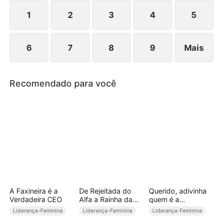
ser moldada!
1
2
3
4
5
6
7
8
9
Mais
Recomendado para você
A Faxineira é a
De Rejeitada do
Querido, adivinha
Verdadeira CEO
Alfa a Rainha da
quem é a
Noite
VERDADEIRA
Liderança-Feminina
Liderança-Feminina
Liderança-Feminina
CHEFE (Dublado)