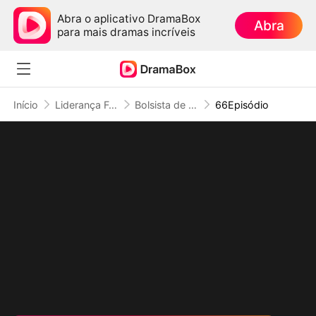
Abra o aplicativo DramaBox
Abra
para mais dramas incríveis
Início
Liderança Feminina
Bolsista de Ouro: Tudo é Negócio, Menos a Beleza (Dublado)
66Episódio