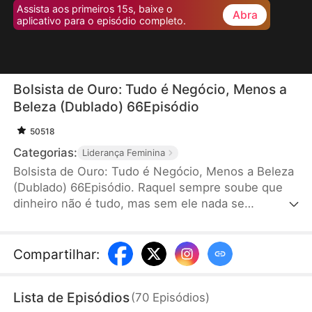
Assista aos primeiros 15s, baixe o
Abra
aplicativo para o episódio completo.
Bolsista de Ouro: Tudo é Negócio, Menos a
Beleza (Dublado) 66Episódio
50518
Categorias:
Liderança Feminina
Bolsista de Ouro: Tudo é Negócio, Menos a Beleza
(Dublado) 66Episódio. Raquel sempre soube que
dinheiro não é tudo, mas sem ele nada se
consegue. Com talento e habilidade, ela agarra
cada oportunidade para subir na vida. Quando a
nova bolsista chega à escola, sua rotina pacata vira
Compartilhar
:
um turbilhão. Aos poucos, ela percebe que seus
"aliados" convenientes parecem estar jogando um
Lista de Episódios
(
70
Episódios
)
estranho jogo — e ela é a personagem principal a