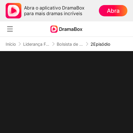
Abra o aplicativo DramaBox
Abra
para mais dramas incríveis
Início
Liderança Feminina
Bolsista de Ouro: Tudo é Negócio, Menos a Beleza (Dublado)
2Episódio