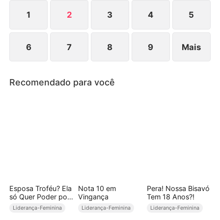
ser moldada!
1
2
3
4
5
6
7
8
9
Mais
Recomendado para você
Esposa Troféu? Ela
Nota 10 em
Pera! Nossa Bisavó
só Quer Poder por
Vingança
Tem 18 Anos?!
Contrato!
Liderança-Feminina
Liderança-Feminina
Liderança-Feminina