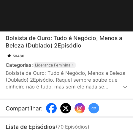
Bolsista de Ouro: Tudo é Negócio, Menos a
Beleza (Dublado) 2Episódio
50480
Categorias:
Liderança Feminina
Bolsista de Ouro: Tudo é Negócio, Menos a Beleza
(Dublado) 2Episódio. Raquel sempre soube que
dinheiro não é tudo, mas sem ele nada se
consegue. Com talento e habilidade, ela agarra
cada oportunidade para subir na vida. Quando a
nova bolsista chega à escola, sua rotina pacata vira
Compartilhar
:
um turbilhão. Aos poucos, ela percebe que seus
"aliados" convenientes parecem estar jogando um
Lista de Episódios
(
70
Episódios
)
estranho jogo — e ela é a personagem principal a