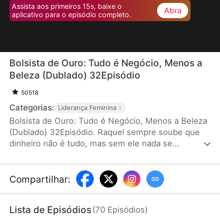
Assista aos primeiros 15s, baixe o
Abra
aplicativo para o episódio completo.
Bolsista de Ouro: Tudo é Negócio, Menos a
Beleza (Dublado) 32Episódio
50518
Categorias:
Liderança Feminina
Bolsista de Ouro: Tudo é Negócio, Menos a Beleza
(Dublado) 32Episódio. Raquel sempre soube que
dinheiro não é tudo, mas sem ele nada se
consegue. Com talento e habilidade, ela agarra
cada oportunidade para subir na vida. Quando a
nova bolsista chega à escola, sua rotina pacata vira
Compartilhar
:
um turbilhão. Aos poucos, ela percebe que seus
"aliados" convenientes parecem estar jogando um
Lista de Episódios
(
70
Episódios
)
estranho jogo — e ela é a personagem principal a