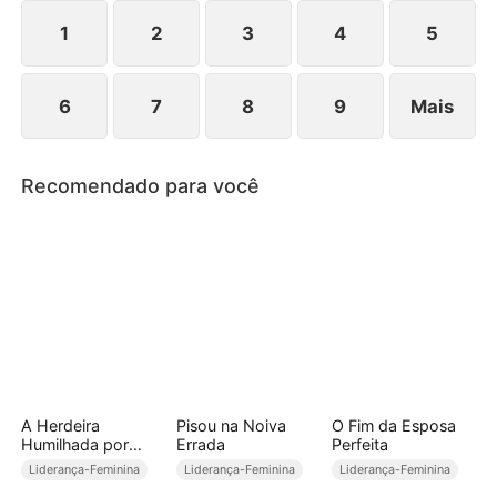
ser moldada!
1
2
3
4
5
6
7
8
9
Mais
Recomendado para você
A Herdeira
Pisou na Noiva
O Fim da Esposa
Humilhada por
Errada
Perfeita
Amor
Liderança-Feminina
Liderança-Feminina
Liderança-Feminina