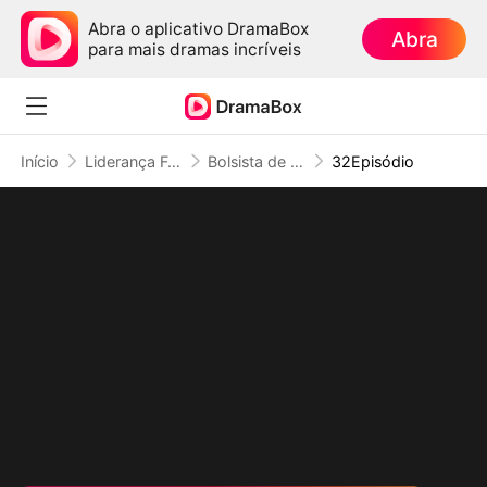
Abra o aplicativo DramaBox
Abra
para mais dramas incríveis
Início
Liderança Feminina
Bolsista de Ouro: Tudo é Negócio, Menos a Beleza (Dublado)
32Episódio