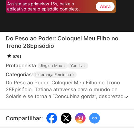
Assista aos primeiros 15s, baixe o
Abra
aplicativo para o episódio completo.
Do Peso ao Poder: Coloquei Meu Filho no
Trono 28Episódio
5761
Protagonista:
Jingxin Mao
Yue Lv
Categorias:
Liderança Feminina
Do Peso ao Poder: Coloquei Meu Filho no Trono
28Episódio. Tatiana atravessa para o mundo de
Solaris e se torna a “Concubina gorda”, desprezada
e destinada a morrer com o filho. Decidida a mudar
o destino, ajuda o príncipe a se transformar, usa
um Supermercado Espacial para frustrar
Compartilhar
:
conspirações e salvar o império. Ela pacifica
rebeliões, conquista o povo e desperta o amor do