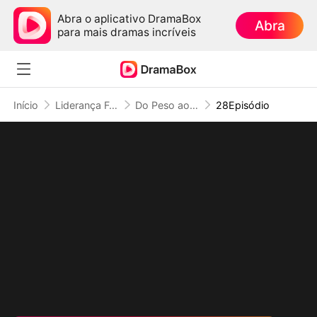
Abra o aplicativo DramaBox
Abra
para mais dramas incríveis
Início
Liderança Feminina
Do Peso ao Poder: Coloquei Meu Filho no Trono
28Episódio