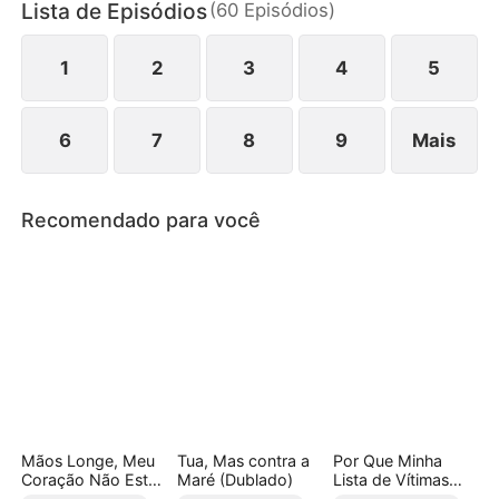
Lista de Episódios
(
60
Episódios
)
Imperador, mas o recusa. Quando o filho assume o
trono, Tatiana deixa o palácio livre e solta.
1
2
3
4
5
6
7
8
9
Mais
Recomendado para você
Mãos Longe, Meu
Tua, Mas contra a
Por Que Minha
Coração Não Está
Maré (Dublado)
Lista de Vítimas
à Venda (Dublado)
Virou um Fã-