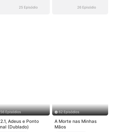
Meu Filho no
Meu Filho no
Trono
Trono
25 Episódio
26 Episódio
56 Episódios
62 Episódios
.2.1, Adeus e Ponto
A Morte nas Minhas
inal (Dublado)
Mãos