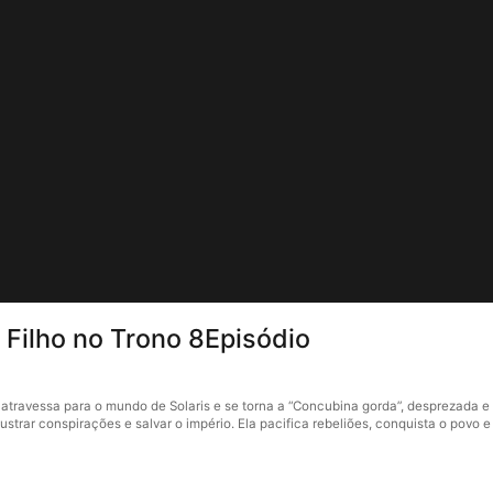
Filho no Trono 8Episódio
atravessa para o mundo de Solaris e se torna a “Concubina gorda”, desprezada e 
ustrar conspirações e salvar o império. Ela pacifica rebeliões, conquista o povo 