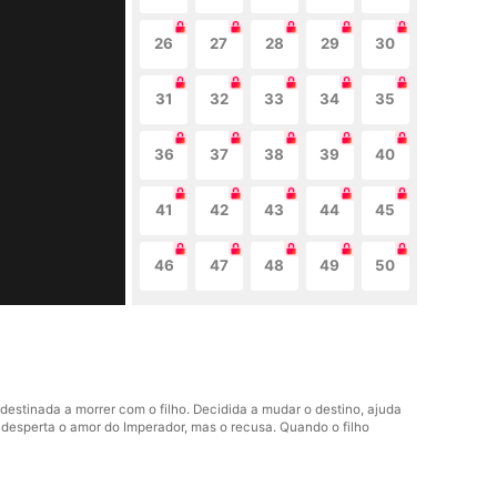
26
27
28
29
30
31
32
33
34
35
36
37
38
39
40
41
42
43
44
45
46
47
48
49
50
destinada a morrer com o filho. Decidida a mudar o destino, ajuda
e desperta o amor do Imperador, mas o recusa. Quando o filho