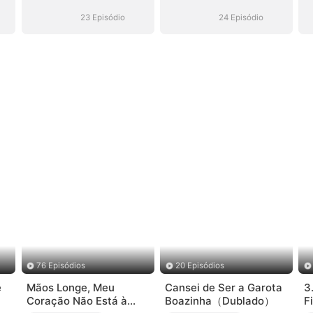
Meu Filho no
Meu Filho no
Trono
Trono
23 Episódio
24 Episódio
76 Episódios
20 Episódios
e
Mãos Longe, Meu
Cansei de Ser a Garota
3
Coração Não Está à
Boazinha（Dublado）
F