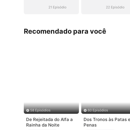
Meu Filho no
Meu Filho no
Trono
Trono
21 Episódio
22 Episódio
Recomendado para você
58 Episódios
60 Episódios
De Rejeitada do Alfa a
Dos Tronos às Patas 
Rainha da Noite
Penas