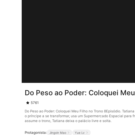
Do Peso ao Poder: Coloquei Meu 
5761
Do Peso ao Poder: Coloquei Meu Filho no Trono 8Episódio. Tatiana 
o príncipe a se transformar, usa um Supermercado Espacial para fr
assume o trono, Tatiana deixa o palácio livre e solta.
Protagonista:
Jingxin Mao
Yue Lv