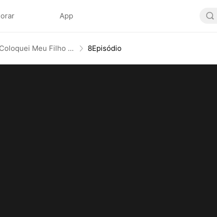
lorar
App
Do Peso ao Poder: Coloquei Meu Filho no Trono
8Episódio