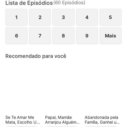
Lista de Episódios
(
60
Episódios
)
Imperador, mas o recusa. Quando o filho assume o
trono, Tatiana deixa o palácio livre e solta.
1
2
3
4
5
6
7
8
9
Mais
Recomendado para você
Se Te Amar Me
Papai, Mamãe
Abandonada pela
Mata, Escolho Uma
Arranjou Alguém
Família, Ganhei um
Vida Nova
Bem Melhor!
Irmão Milionário