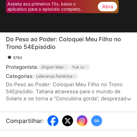
Assista aos primeiros 15s, baixe o
Abra
aplicativo para o episódio completo.
Do Peso ao Poder: Coloquei Meu Filho no
Trono 54Episódio
5762
Protagonista:
Jingxin Mao
Yue Lv
Categorias:
Liderança Feminina
Do Peso ao Poder: Coloquei Meu Filho no Trono
54Episódio. Tatiana atravessa para o mundo de
Solaris e se torna a “Concubina gorda”, desprezada
e destinada a morrer com o filho. Decidida a mudar
o destino, ajuda o príncipe a se transformar, usa
um Supermercado Espacial para frustrar
Compartilhar
:
conspirações e salvar o império. Ela pacifica
rebeliões, conquista o povo e desperta o amor do