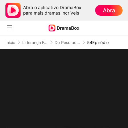
Abra o aplicativo DramaBox
Abra
para mais dramas incríveis
Início
Liderança Feminina
Do Peso ao Poder: Coloquei Meu Filho no Trono
54Episódio