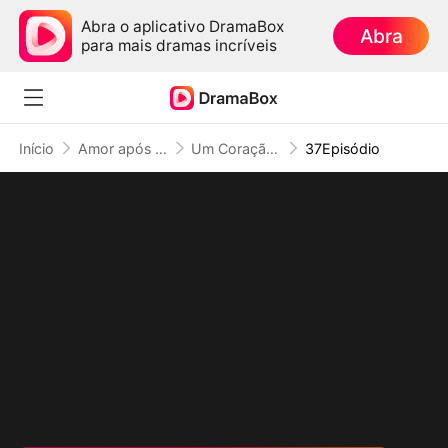
Abra o aplicativo DramaBox
Abra
para mais dramas incríveis
Início
Amor após Divórcio
Um Coração Libertado
37Episódio