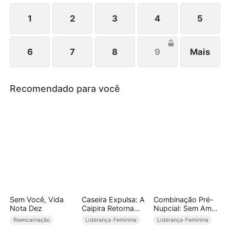
1
2
3
4
5
6
7
8
9
Mais
Recomendado para você
Sem Você, Vida
Caseira Expulsa: A
Combinação Pré-
Nota Dez
Caipira Retorna
Nupcial: Sem Amor,
Vitoriosa (Dublado)
Sem Dano
Reencarnação
Liderança-Feminina
Liderança-Feminina