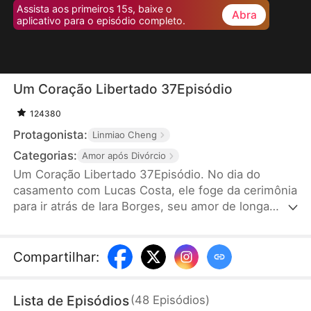
Assista aos primeiros 15s, baixe o
Abra
aplicativo para o episódio completo.
Um Coração Libertado 37Episódio
124380
Protagonista:
Linmiao Cheng
Categorias:
Amor após Divórcio
Um Coração Libertado 37Episódio. No dia do
casamento com Lucas Costa, ele foge da cerimônia
para ir atrás de Iara Borges, seu amor de longa
data. Isso deixa Sofia Rosa, sua esposa, desiludida
e decidida a pedir o divórcio, rompendo a relação
conjugal. No entanto, após o ocorrido, Lucas Costa
Compartilhar
:
se arrepende profundamente, mas já é tarde
demais para voltar atrás.
Lista de Episódios
(
48
Episódios
)