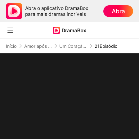
Abra o aplicativo DramaBox
Abra
para mais dramas incríveis
Início
Amor após Divórcio
Um Coração Libertado
21Episódio