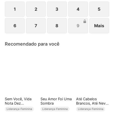
1
2
3
4
5
6
7
8
9
Mais
Recomendado para você
Sem Você, Vida
Seu Amor Foi Uma
Até Cabelos
Nota Dez
Sombra
Brancos, Até Neve
(Dublado)
Tirar Seu Voto
Liderança-Feminina
Liderança-Feminina
Liderança-Feminina