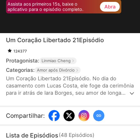
Assista aos primeiros 15s, baixe o
Abra
aplicativo para o episódio completo.
Um Coração Libertado 21Episódio
124377
Protagonista:
Linmiao Cheng
Categorias:
Amor após Divórcio
Um Coração Libertado 21Episódio. No dia do
casamento com Lucas Costa, ele foge da cerimônia
para ir atrás de Iara Borges, seu amor de longa
data. Isso deixa Sofia Rosa, sua esposa, desiludida
e decidida a pedir o divórcio, rompendo a relação
conjugal. No entanto, após o ocorrido, Lucas Costa
Compartilhar
:
se arrepende profundamente, mas já é tarde
demais para voltar atrás.
Lista de Episódios
(
48
Episódios
)