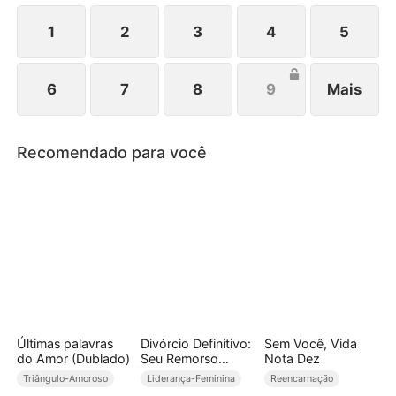
1
2
3
4
5
6
7
8
9
Mais
Recomendado para você
Últimas palavras
Divórcio Definitivo:
Sem Você, Vida
do Amor (Dublado)
Seu Remorso
Nota Dez
Começou
Triângulo-Amoroso
Liderança-Feminina
Reencarnação
(Dublado)