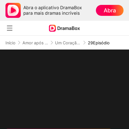
Abra o aplicativo DramaBox
Abra
para mais dramas incríveis
Início
Amor após Divórcio
Um Coração Libertado
29Episódio