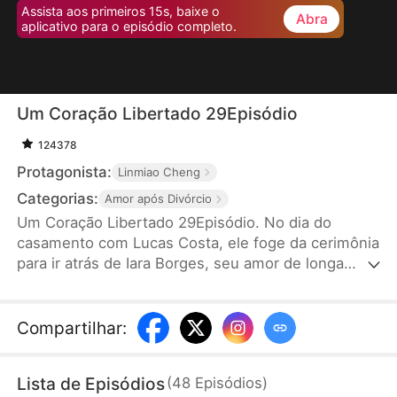
Assista aos primeiros 15s, baixe o
Abra
aplicativo para o episódio completo.
Um Coração Libertado 29Episódio
124378
Protagonista:
Linmiao Cheng
Categorias:
Amor após Divórcio
Um Coração Libertado 29Episódio. No dia do
casamento com Lucas Costa, ele foge da cerimônia
para ir atrás de Iara Borges, seu amor de longa
data. Isso deixa Sofia Rosa, sua esposa, desiludida
e decidida a pedir o divórcio, rompendo a relação
conjugal. No entanto, após o ocorrido, Lucas Costa
Compartilhar
:
se arrepende profundamente, mas já é tarde
demais para voltar atrás.
Lista de Episódios
(
48
Episódios
)