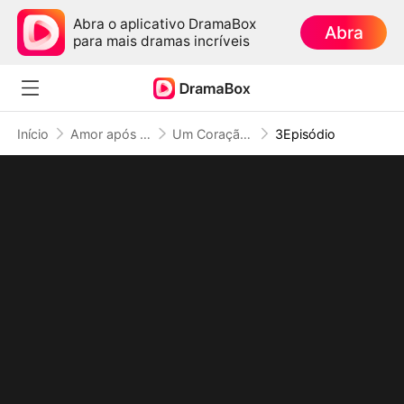
Abra o aplicativo DramaBox
Abra
para mais dramas incríveis
Início
Amor após Divórcio
Um Coração Libertado
3Episódio