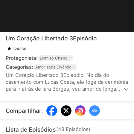
Um Coração Libertado 3Episódio
124380
Protagonista:
Linmiao Cheng
Categorias:
Amor após Divórcio
Um Coração Libertado 3Episódio. No dia do
casamento com Lucas Costa, ele foge da cerimônia
para ir atrás de Iara Borges, seu amor de longa
data. Isso deixa Sofia Rosa, sua esposa, desiludida
e decidida a pedir o divórcio, rompendo a relação
conjugal. No entanto, após o ocorrido, Lucas Costa
Compartilhar
:
se arrepende profundamente, mas já é tarde
demais para voltar atrás.
Lista de Episódios
(
48
Episódios
)