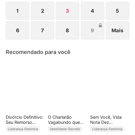
1
2
3
4
5
6
7
8
9
Mais
Recomendado para você
Divórcio Definitivo:
O Charlatão
Sem Você, Vida
Seu Remorso
Vagabundo que
Nota Dez
Começou
Virou o Temido de
(Dublado)
Liderança-Feminina
Identidade-Secreta
Liderança-Feminina
(Dublado)
Todo Mundo