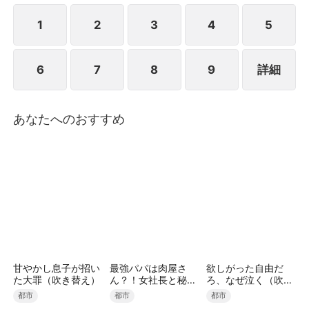
が時が経つにつれ、イ家の人々は彼女を居候のように
扱い、不満を募らせ、ついには追い出そうと決める。
1
2
3
4
5
そのとき、チェ家の当主が重病で倒れ、「万魂館のペ
ク・ソジンを捜せ」という言葉を残したとの知らせが
6
7
8
9
詳細
届く。一族の盛大な宴が開かれた日、チェ家の一行が
イ家を訪れ、跪いてソジンに再び人を救ってほしいと
願い出る。
あなたへのおすすめ
甘やかし息子が招い
最強パパは肉屋さ
欲しがった自由だ
た大罪（吹き替え）
ん？！女社長と秘密
ろ、なぜ泣く（吹き
の娘を溺愛中（吹き
替え）
都市
都市
都市
替え）