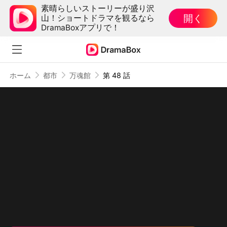
素晴らしいストーリーが盛り沢
開く
山！ショートドラマを観るなら
DramaBoxアプリで！
ホーム
都市
万魂館
第 48 話