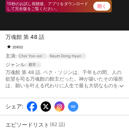
15秒のお試し視聴後、アプリをダウンロード
開く
して完全版をご覧ください。
万魂館 第 48 話
20852
主演:
Choi Yoo-sol
Keum Dong Hyun
ジャンル:
都市
万魂館 第 48 話. ペク・ソジンは、千年もの間、人の
欲望を司る万魂館の館主だった。神が築いたその場所
は、願いを叶える代わりに人生で最も大切なものを代
償として求め、やがて使命を終えて消え去った。その
後、ソジンは神の使者としてこの世を渡り歩いてい
た。1年前、イ家が山神の呪いを受けて不運に見舞わ
シェア
:
れると、当主イ・スンチャンは彼女の前に跪き、助け
を求めた。自らの命を代償に差し出すと誓った彼に対
エピソードリスト
(
62
話
)
し、ソジンは1年間、イ家を守ることを約束する。だ