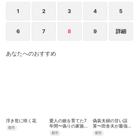
が時が経つにつれ、イ家の人々は彼女を居候のように
扱い、不満を募らせ、ついには追い出そうと決める。
1
2
3
4
5
そのとき、チェ家の当主が重病で倒れ、「万魂館のペ
ク・ソジンを捜せ」という言葉を残したとの知らせが
6
7
8
9
詳細
届く。一族の盛大な宴が開かれた日、チェ家の一行が
イ家を訪れ、跪いてソジンに再び人を救ってほしいと
願い出る。
あなたへのおすすめ
浮き世に咲く花
愛人の娘を育てた7
偽装夫婦の甘い誤
年間〜偽りの家族を
算〜田舎夫が最強す
都市
捨てる財閥令嬢〜
ぎた〜（吹き替え）
都市
都市
（吹き替え）