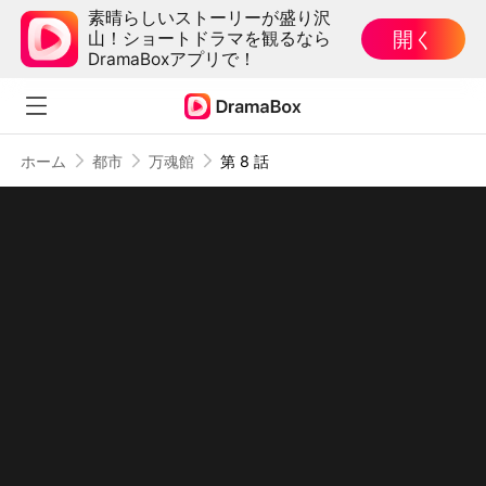
素晴らしいストーリーが盛り沢
開く
山！ショートドラマを観るなら
DramaBoxアプリで！
ホーム
都市
万魂館
第 8 話