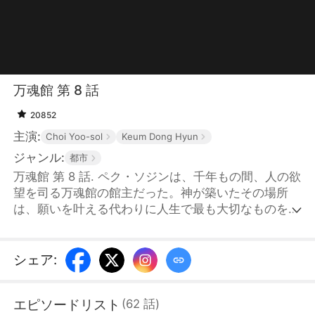
万魂館 第 8 話
20852
主演:
Choi Yoo-sol
Keum Dong Hyun
ジャンル:
都市
万魂館 第 8 話. ペク・ソジンは、千年もの間、人の欲
望を司る万魂館の館主だった。神が築いたその場所
は、願いを叶える代わりに人生で最も大切なものを代
償として求め、やがて使命を終えて消え去った。その
後、ソジンは神の使者としてこの世を渡り歩いてい
た。1年前、イ家が山神の呪いを受けて不運に見舞わ
シェア
:
れると、当主イ・スンチャンは彼女の前に跪き、助け
を求めた。自らの命を代償に差し出すと誓った彼に対
エピソードリスト
(
62
話
)
し、ソジンは1年間、イ家を守ることを約束する。だ