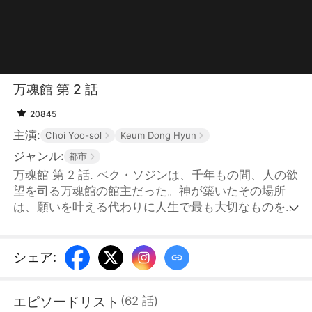
万魂館 第 2 話
20845
主演:
Choi Yoo-sol
Keum Dong Hyun
ジャンル:
都市
万魂館 第 2 話. ペク・ソジンは、千年もの間、人の欲
望を司る万魂館の館主だった。神が築いたその場所
は、願いを叶える代わりに人生で最も大切なものを代
償として求め、やがて使命を終えて消え去った。その
後、ソジンは神の使者としてこの世を渡り歩いてい
た。1年前、イ家が山神の呪いを受けて不運に見舞わ
シェア
:
れると、当主イ・スンチャンは彼女の前に跪き、助け
を求めた。自らの命を代償に差し出すと誓った彼に対
エピソードリスト
(
62
話
)
し、ソジンは1年間、イ家を守ることを約束する。だ