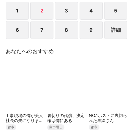
が時が経つにつれ、イ家の人々は彼女を居候のように
扱い、不満を募らせ、ついには追い出そうと決める。
1
2
3
4
5
そのとき、チェ家の当主が重病で倒れ、「万魂館のペ
ク・ソジンを捜せ」という言葉を残したとの知らせが
6
7
8
9
詳細
届く。一族の盛大な宴が開かれた日、チェ家の一行が
イ家を訪れ、跪いてソジンに再び人を救ってほしいと
願い出る。
あなたへのおすすめ
工事現場の俺が美人
裏切りの代償、決定
NO.1ホストに裏切ら
社長の夫になりまし
権は俺にある
れた早絵さん
た
都市
実力隠し
都市