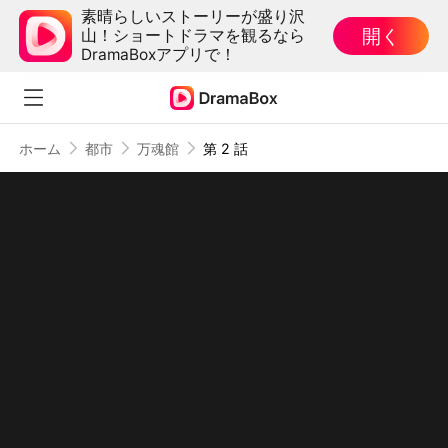
素晴らしいストーリーが盛り沢
開く
山！ショートドラマを観るなら
DramaBoxアプリで！
ホーム
都市
万魂館
第 2 話