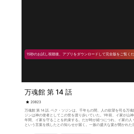
15秒のお試し視聴後、アプリをダウンロードして完全版をご覧く
万魂館 第 14 話
20823
万魂館 第 14 話. ペク・ソジンは、千年もの間、人の欲望を
ジンは神の使者としてこの世を渡り歩いていた。1年前、イ家が山
年間、イ家を守ることを約束する。だが時が経つにつれ、イ家の人
という言葉を残したとの知らせが届く。一族の盛大な宴が開かれた