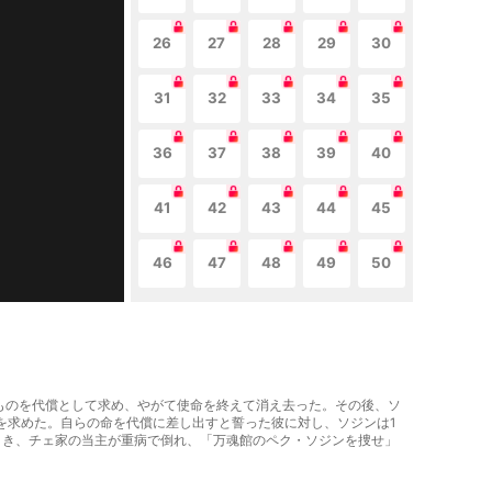
26
27
28
29
30
31
32
33
34
35
36
37
38
39
40
41
42
43
44
45
46
47
48
49
50
なものを代償として求め、やがて使命を終えて消え去った。その後、ソ
を求めた。自らの命を代償に差し出すと誓った彼に対し、ソジンは1
とき、チェ家の当主が重病で倒れ、「万魂館のペク・ソジンを捜せ」
。