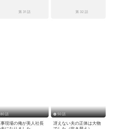
第 31 話
第 32 話
80 話
50 話
工事現場の俺が美人社長
冴えない夫の正体は大物
の夫になりました
でした（吹き替え）