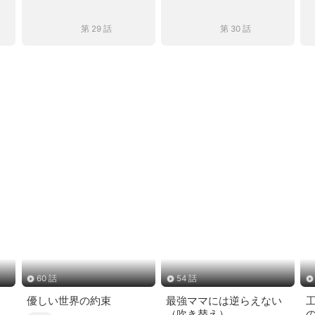
第 29 話
第 30 話
60 話
54 話
優しい世界の約束
最強ママには逆らえない
（吹き替え）