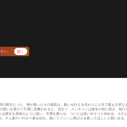
開く
ださい。
司る万魂館の館主だった。神が築いたその場所は、願いを叶える代わりに人生で最も大切
神の呪いを受けて不運に見舞われると、当主イ・スンチャンは彼女の前に跪き、助け
々は彼女を居候のように扱い、不満を募らせ、ついには追い出そうと決める。その
日、チェ家の一行がイ家を訪れ、跪いてソジンに再び人を救ってほしいと願い出る