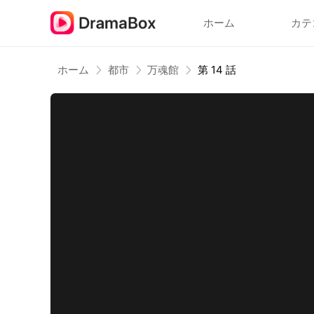
ホーム
カテ
ホーム
都市
万魂館
第 14 話