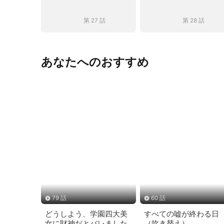
第 27 話
第 28 話
あなたへのおすすめ
79 話
60 話
どうしよう、学園四大美
すべての嘘が終わる日
女に財神だとバレました
（吹き替え）