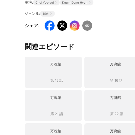
主演:
Choi Yoo-sol
Keum Dong Hyun
ジャンル:
都市
シェア
:
関連エピソード
万魂館
万魂館
第 15 話
第 16 話
万魂館
万魂館
第 21 話
第 22 話
万魂館
万魂館