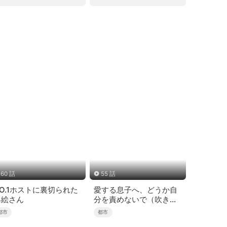
60 話
55 話
O.1ホストに裏切られた
愛する息子へ、どうか自
早絵さん
分を責めないで（吹き替
え）
都市
都市