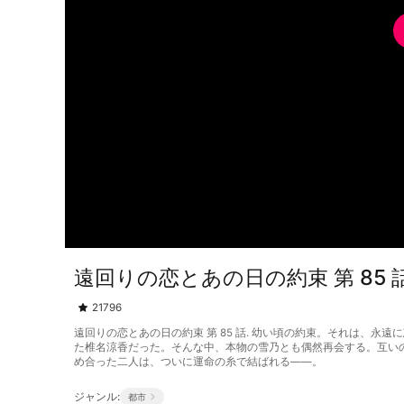
遠回りの恋とあの日の約束 第 85 
21796
遠回りの恋とあの日の約束 第 85 話. 幼い頃の約束。それは
た椎名涼香だった。そんな中、本物の雪乃とも偶然再会する。互い
め合った二人は、ついに運命の糸で結ばれる——。
ジャンル:
都市