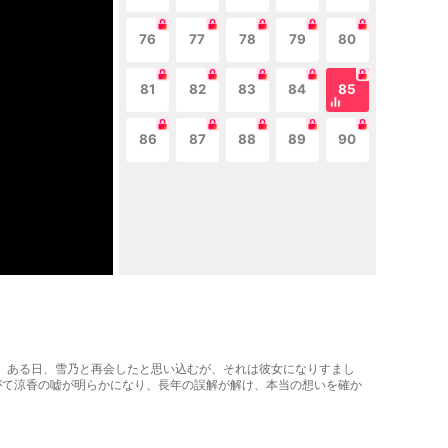
76
77
78
79
80
81
82
83
84
85
86
87
88
89
90
た。ある日、雪乃と再会したと思い込むが、それは彼女になりすまし
がて涼香の嘘が明らかになり、長年の誤解が解け、本当の想いを確か