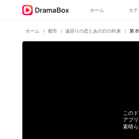
ホーム
カテ
ホーム
都市
遠回りの恋とあの日の約束
第 8
このド
アプリ
素晴ら