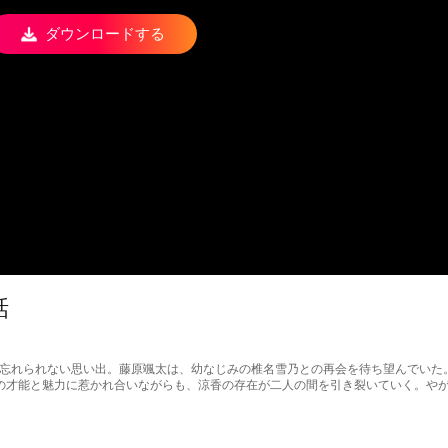
ダウンロードする
話
、永遠に忘れられない思い出。藤原颯太は、幼なじみの椎名雪乃との再会を待ち望んでい
の才能と魅力に惹かれ合いながらも、涼香の存在が二人の間を引き裂いていく。や