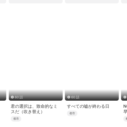
60 話
60 話
君の選択は、致命的なミ
すべての嘘が終わる日
N
スだ（吹き替え）
都市
都市