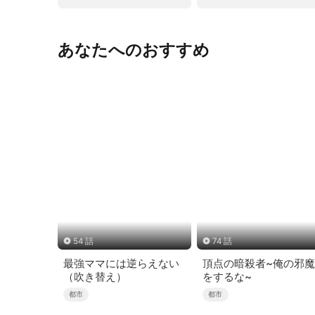
あなたへのおすすめ
54 話
74 話
最強ママには逆らえない
頂点の暗殺者~俺の邪魔
（吹き替え）
をするな~
都市
都市