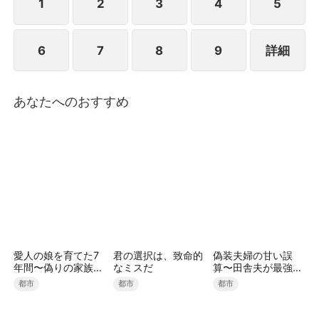
1
2
3
4
5
6
7
8
9
詳細
あなたへのおすすめ
愛人の娘を育てた7
君の選択は、致命的
偽装夫婦の甘い誤
年間〜偽りの家族を
なミスだ
算〜田舎夫が最強す
捨てる財閥令嬢〜
ぎた〜（吹き替え）
都市
都市
都市
（吹き替え）