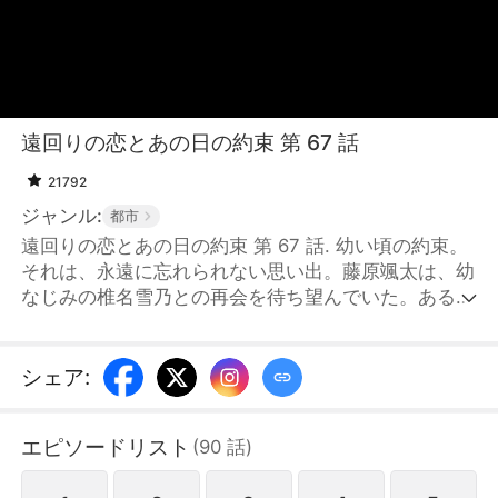
遠回りの恋とあの日の約束 第 67 話
21792
ジャンル:
都市
遠回りの恋とあの日の約束 第 67 話. 幼い頃の約束。
それは、永遠に忘れられない思い出。藤原颯太は、幼
なじみの椎名雪乃との再会を待ち望んでいた。ある
日、雪乃と再会したと思い込むが、それは彼女になり
すました椎名涼香だった。そんな中、本物の雪乃とも
偶然再会する。互いの才能と魅力に惹かれ合いながら
シェア
:
も、涼香の存在が二人の間を引き裂いていく。やがて
涼香の嘘が明らかになり、長年の誤解が解け、本当の
エピソードリスト
(
90
話
)
想いを確かめ合った二人は、ついに運命の糸で結ばれ
る——。